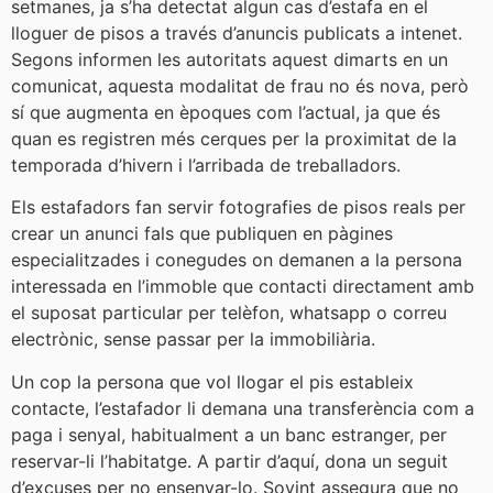
setmanes, ja s’ha detectat algun cas d’estafa en el
lloguer de pisos a través d’anuncis publicats a intenet.
Segons informen les autoritats aquest dimarts en un
comunicat, aquesta modalitat de frau no és nova, però
sí que augmenta en èpoques com l’actual, ja que és
quan es registren més cerques per la proximitat de la
temporada d’hivern i l’arribada de treballadors.
Els estafadors fan servir fotografies de pisos reals per
crear un anunci fals que publiquen en pàgines
especialitzades i conegudes on demanen a la persona
interessada en l’immoble que contacti directament amb
el suposat particular per telèfon, whatsapp o correu
electrònic, sense passar per la immobiliària.
Un cop la persona que vol llogar el pis estableix
contacte, l’estafador li demana una transferència com a
paga i senyal, habitualment a un banc estranger, per
reservar-li l’habitatge. A partir d’aquí, dona un seguit
d’excuses per no ensenyar-lo. Sovint assegura que no