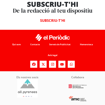
SUBSCRIU-T'HI
De la redacció al teu dispositiu
SUBSCRIU-T'HI
Qui som
Contacte
Serveis de Publicitat
Hemeroteca
Avís legal
Els nostres socis
Col·labora