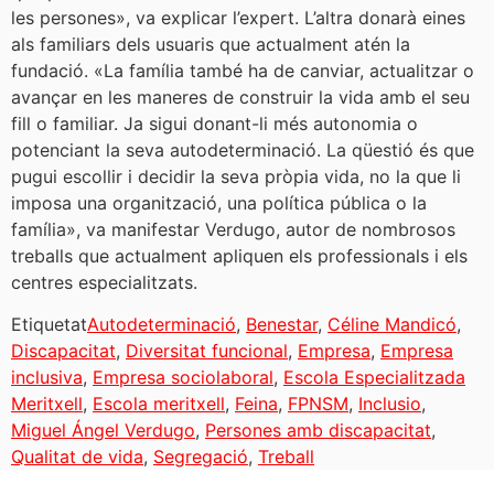
les persones», va explicar l’expert. L’altra donarà eines
als familiars dels usuaris que actualment atén la
fundació. «La família també ha de canviar, actualitzar o
avançar en les maneres de construir la vida amb el seu
fill o familiar. Ja sigui donant-li més autonomia o
potenciant la seva autodeterminació. La qüestió és que
pugui escollir i decidir la seva pròpia vida, no la que li
imposa una organització, una política pública o la
família», va manifestar Verdugo, autor de nombrosos
treballs que actualment apliquen els professionals i els
centres especialitzats.
Etiquetat
Autodeterminació
,
Benestar
,
Céline Mandicó
,
Discapacitat
,
Diversitat funcional
,
Empresa
,
Empresa
inclusiva
,
Empresa sociolaboral
,
Escola Especialitzada
Meritxell
,
Escola meritxell
,
Feina
,
FPNSM
,
Inclusio
,
Miguel Ángel Verdugo
,
Persones amb discapacitat
,
Qualitat de vida
,
Segregació
,
Treball