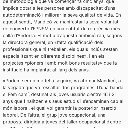
de metodologia que va començar fa cinc anys, que
implica dotar a les persones amb discapacitat d’una
autodeterminació i millorar la seva qualitat de vida. En
aquest sentit, Mandicó va manifestar la seva voluntat
de convertir l’FPNSM en una entitat de referència més
enllà d’Andorra. El motiu d’aquesta ambició rau, segons
la directora general, en «l’alta qualificació dels
professionals que hi treballen, els quals inclús s’estan
especialitzant en diferents disciplines», i en els
projectes «pioners i amb molt bons resultats» que la
institució ha implantat al llarg dels anys.
«Podem ser un model a seguir», va afirmar Mandicó, a
la vegada que va ressaltar dos programes. D’una banda,
el Fem camí, destinat als joves usuaris d’entre 16 i 21
anys que finalitzen els seus estudis i s’encaminen cap al
món laboral, el qual vol garantir la posterior inserció
laboral. De l’altra, el grup jove ocupacional, una
proposta dirigida a joves del taller ocupacional d’entre