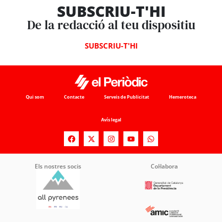
SUBSCRIU-T'HI
De la redacció al teu dispositiu
SUBSCRIU-T'HI
Qui som
Contacte
Serveis de Publicitat
Hemeroteca
Avís legal
Els nostres socis
Col·labora