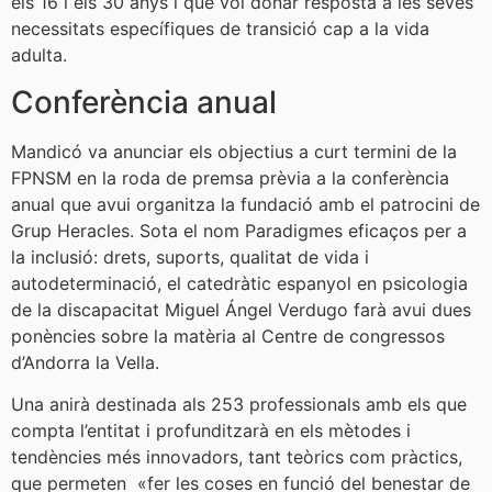
els 16 i els 30 anys i que vol donar resposta a les seves
necessitats específiques de transició cap a la vida
adulta.
Conferència anual
Mandicó va anunciar els objectius a curt termini de la
FPNSM en la roda de premsa prèvia a la conferència
anual que avui organitza la fundació amb el patrocini de
Grup Heracles. Sota el nom Paradigmes eficaços per a
la inclusió: drets, suports, qualitat de vida i
autodeterminació, el catedràtic espanyol en psicologia
de la discapacitat Miguel Ángel Verdugo farà avui dues
ponències sobre la matèria al Centre de congressos
d’Andorra la Vella.
Una anirà destinada als 253 professionals amb els que
compta l’entitat i profunditzarà en els mètodes i
tendències més innovadors, tant teòrics com pràctics,
que permeten «fer les coses en funció del benestar de