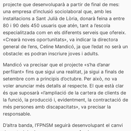
projecte que desenvoluparà a partir de final de mes:
una empresa d’inclusió sociolaboral que, amb les
instal·lacions a Sant Julià de Lòria, donarà feina a entre
80 i 90 dels 450 usuaris que atén, tant a l’escola
especialitzada com en els diferents serveis que ofereix.
«Crearà noves oportunitats», va indicar la directora
general de l’ens, Celine Mandicó, ja que l’edat no serà un
obstacle: es podran inscriure joves i adults.
Mandicó va precisar que el projecte «s’ha d’anar
perfilant» fins que sigui una realitat, ja sigui a finals de
setembre com a principis d’octubre. Per això, no va
voler anunciar més detalls al respecte. El que està clar
és que suposarà «l’ampliació de la cartera de clients de
la funció, la producció i, evidentment, la contractació de
més persones amb discapacitats», va precisar la
responsable.
D’altra banda, l’FPNSM seguirà desenvolupant el canvi