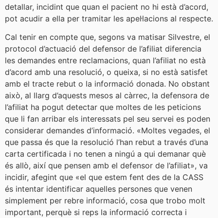
detallar, incidint que quan el pacient no hi està d’acord,
pot acudir a ella per tramitar les apel·lacions al respecte.
Cal tenir en compte que, segons va matisar Silvestre, el
protocol d’actuació del defensor de l’afiliat diferencia
les demandes entre reclamacions, quan l’afiliat no està
d’acord amb una resolució, o queixa, si no està satisfet
amb el tracte rebut o la informació donada. No obstant
això, al llarg d’aquests mesos al càrrec, la defensora de
l’afiliat ha pogut detectar que moltes de les peticions
que li fan arribar els interessats pel seu servei es poden
considerar demandes d’informació. «Moltes vegades, el
que passa és que la resolució l’han rebut a través d’una
carta certificada i no tenen a ningú a qui demanar què
és allò, així que pensen amb el defensor de l’afiliat», va
incidir, afegint que «el que estem fent des de la CASS
és intentar identificar aquelles persones que venen
simplement per rebre informació, cosa que trobo molt
important, perquè si reps la informació correcta i