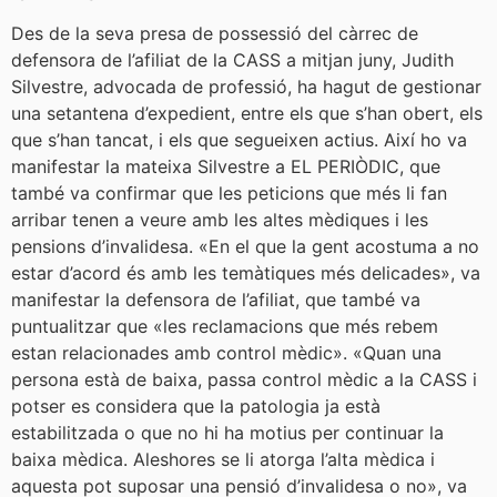
Des de la seva presa de possessió del càrrec de
defensora de l’afiliat de la CASS a mitjan juny, Judith
Silvestre, advocada de professió, ha hagut de gestionar
una setantena d’expedient, entre els que s’han obert, els
que s’han tancat, i els que segueixen actius. Així ho va
manifestar la mateixa Silvestre a EL PERIÒDIC, que
també va confirmar que les peticions que més li fan
arribar tenen a veure amb les altes mèdiques i les
pensions d’invalidesa. «En el que la gent acostuma a no
estar d’acord és amb les temàtiques més delicades», va
manifestar la defensora de l’afiliat, que també va
puntualitzar que «les reclamacions que més rebem
estan relacionades amb control mèdic». «Quan una
persona està de baixa, passa control mèdic a la CASS i
potser es considera que la patologia ja està
estabilitzada o que no hi ha motius per continuar la
baixa mèdica. Aleshores se li atorga l’alta mèdica i
aquesta pot suposar una pensió d’invalidesa o no», va