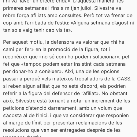
i hi va haver un efecte crida». D’aquesta manera, les
primeres setmanes i fins a mitjan juliol, Silvestre va
rebre força afiliats amb consultes. Però tot va frenar de
cop amb l’arribada de l’estiu: «Alguna setmana d’agost ni
tan sols vaig tenir cap visita».
Per aquest motiu, la defensora va valorar que «hi ha
camí per fer» en la promoció de la figura, tot i
reconèixer que «no sé com ho podem solucionar», pel
fet que «tampoc podem estar insistint cada setmana
per donar-ho a conèixer». Així, una de les opcions
passaria perquè «els mateixos treballadors de la CASS,
si reben algun afiliat que no està d’acord, els podrien
referir a la figura del defensor de l’afiliat». No obstant
això, Silvestre està tornant a notar un increment de les
peticions d’atenció darrerament, amb un volum que
s’acosta al de l’inici, i que va considerar que responien
al marge de límit per presentar reclamacions de les
resolucions que van ser entregades després de les