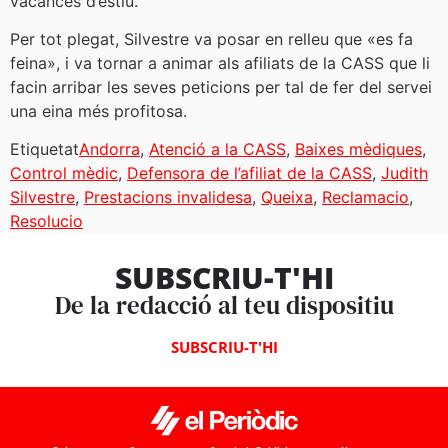
vacances d’estiu.
Per tot plegat, Silvestre va posar en relleu que «es fa
feina», i va tornar a animar als afiliats de la CASS que li
facin arribar les seves peticions per tal de fer del servei
una eina més profitosa.
Etiquetat
Andorra
,
Atenció a la CASS
,
Baixes mèdiques
,
Control mèdic
,
Defensora de l’afiliat de la CASS
,
Judith
Silvestre
,
Prestacions invalidesa
,
Queixa
,
Reclamacio
,
Resolucio
SUBSCRIU-T'HI
De la redacció al teu dispositiu
SUBSCRIU-T'HI