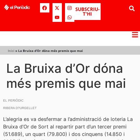
SUBSCRIU-
T'HI
Inici
»
La Bruixa d’Or dóna més premis que mai
La Bruixa d’Or dóna
més premis que mai
EL PERIÒDIC
RIBERA D?URGELLET
L’alegria es va desfermar a l’administració de loteria La
Bruixa d’Or de Sort al repartir part d’un tercer premi
(51.689), un quart (79.800) i dos cinquens (14.850 i