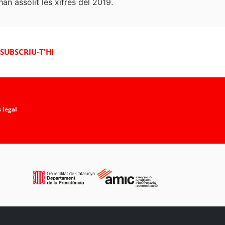
an assolit les xifres del 2019.
SUBSCRIU-T'HI
 legal