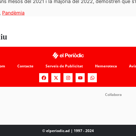
uns mesos del 2021 i la majoria del 2022, demostren que s’h
,
Pandèmia
tiu
som
Contacte
Serveis de Publicitat
Hemeroteca
Avís
Col·labora
© elperiodic.ad | 1997 - 2024