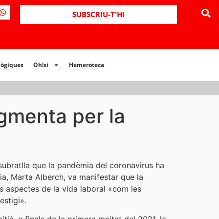
ues
Oh!si
Hemeroteca
SUBSCRIU-T'HI
lògiques
Oh!si
Hemeroteca
ugmenta per la
 subratlla que la pandèmia del coronavirus ha
ia, Marta Alberch, va manifestar que la
es aspectes de la vida laboral «com les
estigi».