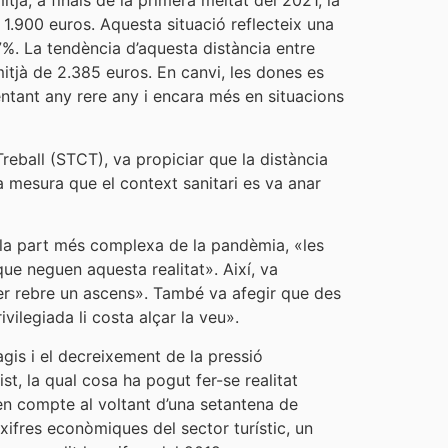
jà, a finals de la primera meitat del 2021, la
1.900 euros. Aquesta situació reflecteix una
%. La tendència d’aquesta distància entre
mitjà de 2.385 euros. En canvi, les dones es
ntant any rere any i encara més en situacions
eball (STCT), va propiciar que la distància
a mesura que el context sanitari es va anar
e la part més complexa de la pandèmia, «les
que neguen aquesta realitat». Així, va
er rebre un ascens». També va afegir que des
vilegiada li costa alçar la veu».
gis i el decreixement de la pressió
st, la qual cosa ha pogut fer-se realitat
 en compte al voltant d’una setantena de
xifres econòmiques del sector turístic, un