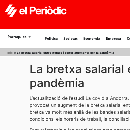
Política
Societat
Economia
Empresa
Cultur
Parroquies
Política
Societat
Economia
Empresa
C
Inici
»
La bretxa salarial entre homes i dones augmenta per la pandèmia
La bretxa salaria
pandèmia
L’actualització de l’estudi La covid a Andorra
provocat un augment de la bretxa salarial ent
bretxa va molt més enllà de les bandes salari
condicions, els horaris de treball, la conciliac