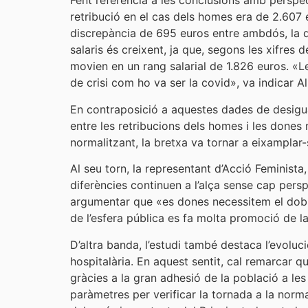
Fent referència a les conclusions amb perspect
retribució en el cas dels homes era de 2.607 
discrepància de 695 euros entre ambdós, la q
salaris és creixent, ja que, segons les xifres
movien en un rang salarial de 1.826 euros. «
de crisi com ho va ser la covid», va indicar A
En contraposició a aquestes dades de desigua
entre les retribucions dels homes i les dones
normalitzant, la bretxa va tornar a eixamplar-
Al seu torn, la representant d’Acció Feminist
diferències continuen a l’alça sense cap perspe
argumentar que «es dones necessitem el doble
de l’esfera pública es fa molta promoció de la 
D’altra banda, l’estudi també destaca l’evolu
hospitalària. En aquest sentit, cal remarcar q
gràcies a la gran adhesió de la població a le
paràmetres per verificar la tornada a la norma