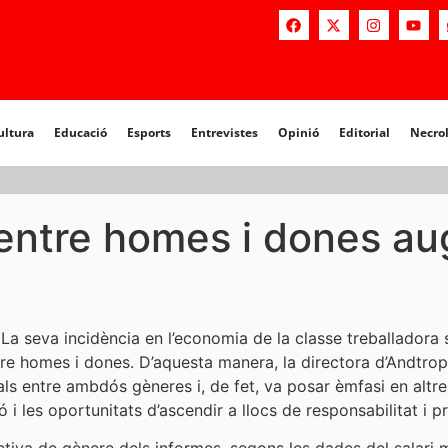
a
Educació
Esports
Entrevistes
Opinió
Editorial
Necrològiq
ultura
Educació
Esports
Entrevistes
Opinió
Editorial
Necro
l entre homes i dones a
. La seva incidència en l’economia de la classe treballadora
re homes i dones. D’aquesta manera, la directora d’Andtrop
als entre ambdós gèneres i, de fet, va posar èmfasi en altr
ió i les oportunitats d’ascendir a llocs de responsabilitat i pr