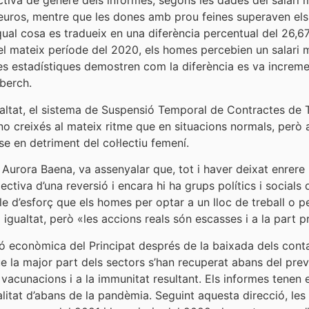
iva de gènere dels informes, segons les dades del salari mit
euros, mentre que les dones amb prou feines superaven els 
ual cosa es tradueix en una diferència percentual del 26,67
 del mateix període del 2020, els homes percebien un salari 
Les estadístiques demostren com la diferència es va increme
lberch.
ltat, el sistema de Suspensió Temporal de Contractes de Tr
 no creixés al mateix ritme que en situacions normals, però 
se en detriment del col·lectiu femení.
a, Aurora Baena, va assenyalar que, tot i haver deixat enrer
ctiva d’una reversió i encara hi ha grups polítics i socials 
 d’esforç que els homes per optar a un lloc de treball o p
igualtat, però «les accions reals són escasses i a la part pri
ció econòmica del Principat després de la baixada dels conta
ue la major part dels sectors s’han recuperat abans del previ
s vacunacions i a la immunitat resultant. Els informes tenen
litat d’abans de la pandèmia. Seguint aquesta direcció, les 