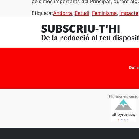
dels més importants del Principat, durant alg
Etiquetat
Andorra
,
Estudi
,
Feminisme
,
Impacte
SUBSCRIU-T'HI
De la redacció al teu disposi
Qui 
Els nostres socis