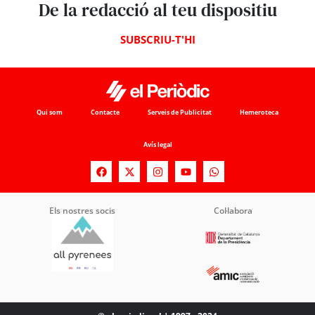
De la redacció al teu dispositiu
SUBSCRIU-T'HI
Qui som
Contacte
Serveis de Publicitat
Hemeroteca
Avís legal
Els nostres socis
Col·labora