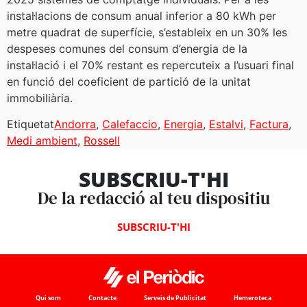
instal·lacions de consum anual inferior a 80 kWh per
metre quadrat de superfície, s’estableix en un 30% les
despeses comunes del consum d’energia de la
instal·lació i el 70% restant es repercuteix a l’usuari final
en funció del coeficient de partició de la unitat
immobiliària.
Etiquetat
Andorra
,
Calefaccio
,
Energia
,
Estalvi
,
Factura
,
Medi ambient
,
Rossell
SUBSCRIU-T'HI
De la redacció al teu dispositiu
SUBSCRIU-T'HI
Qui som
Contacte
Serveis de Publicitat
Hemeroteca