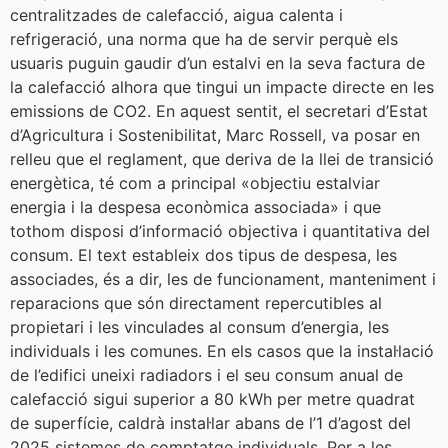
centralitzades de calefacció, aigua calenta i
refrigeració, una norma que ha de servir perquè els
usuaris puguin gaudir d’un estalvi en la seva factura de
la calefacció alhora que tingui un impacte directe en les
emissions de CO2. En aquest sentit, el secretari d’Estat
d’Agricultura i Sostenibilitat, Marc Rossell, va posar en
relleu que el reglament, que deriva de la llei de transició
energètica, té com a principal «objectiu estalviar
energia i la despesa econòmica associada» i que
tothom disposi d’informació objectiva i quantitativa del
consum. El text estableix dos tipus de despesa, les
associades, és a dir, les de funcionament, manteniment i
reparacions que són directament repercutibles al
propietari i les vinculades al consum d’energia, les
individuals i les comunes. En els casos que la instal·lació
de l’edifici uneixi radiadors i el seu consum anual de
calefacció sigui superior a 80 kWh per metre quadrat
de superfície, caldrà instal·lar abans de l’1 d’agost del
2025 sistemes de comptatge individuals. Per a les