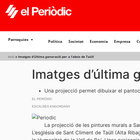
Política
Societat
Economia
Empresa
Cultur
Parroquies
Política
Societat
Economia
Empresa
C
Inici
»
Imatges d’última generació per a l’absis de Taüll
Imatges d’última g
Una projecció permet dibuixar el pantocrà
EL PERIÒDIC
ESCALDES-ENGORDANY
La projecció de les pintures murals a Sa
L’església de Sant Climent de Taüll (Alta Riba