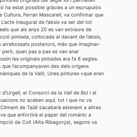
intures originals del segle XII i permeten
ió ha estat possible gràcies a un escrupulós
de Cultura, Ferran Mascarell, va confirmar que
’acte inaugural de l’absis va ser del tot
reals que als anys 20 es van extreure de
ció pintada, col·locada al davant de l’absis,
ls arrebossats posteriors, més que imaginar-
r però, quan pas a pas es van anar
ossin les originals pintades ara fa 8 segles.
cs que l’acompanyaven des dels orígens
màniques de la Vall). Unes pintures «que eren
d’Urgell, el Consorci de la Vall de Boí i el
uacions no acaben aquí, tot i que no va
 Climent de Taüll s’acabarà estenent a altres
iva que enfortirà el paper del romànic a
umpció de Coll (Alta Ribagorça), segons va