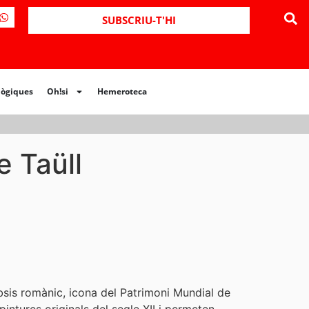
ues
Oh!si
Hemeroteca
SUBSCRIU-T'HI
lògiques
Oh!si
Hemeroteca
e Taüll
’absis romànic, icona del Patrimoni Mundial de