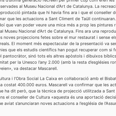
ns d’última generació recreen per primer cop com eren les p
onservades al Museu Nacional d’Art de Catalunya. La recreac
reproducció pintada que hi havia fins ara i que el conseller 
r que les actuacions a Sant Climent de Taüll continuaran. L
e Boí que van poder veure una mica més a prop les pintures 
 al Museu Nacional d’Art de Catalunya. Fins ara una reproduc
es noves projeccions fetes sobre el mur restaurat i sense e
n reals. El moment més espectacular de la presentació va se
omies que els estudis científics han pogut recuperar com si f
pantocràtor, sinó tots els altres apòstols i dibuixos bíbli
itat per la Unesco l’any 2.000 (amb la resta d’esglésies ro
veien», va destacar Mascarell.
tura i l’Obra Social La Caixa en col·laboració amb el Bisbat 
ha costat 400.000 euros. Mascarell va confirmar que les act
e ha dit però, que la tècnica de projecció utilitzada a Sant
ns el conseller de Cultura «aquesta és una aportació decis
e aviat s’anunciaran noves actuacions a l’església de l’Ass