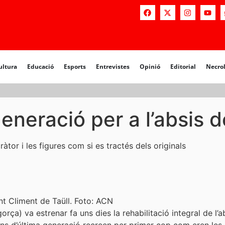
a
Educació
Esports
Entrevistes
Opinió
Editorial
Necrològiq
ultura
Educació
Esports
Entrevistes
Opinió
Editorial
Necro
eneració per a l’absis d
tor i les figures com si es tractés dels originals
nt Climent de Taüll. Foto: ACN
gorça) va estrenar fa uns dies la rehabilitació integral de l