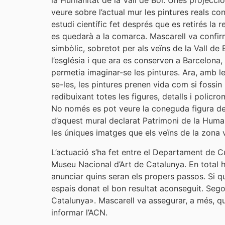
la Humanitat de la Vall de Boí. Unes projeccio
veure sobre l’actual mur les pintures reals c
estudi científic fet després que es retirés la 
es quedarà a la comarca. Mascarell va confirma
simbòlic, sobretot per als veïns de la Vall d
l’església i que ara es conserven a Barcelona,
permetia imaginar-se les pintures. Ara, amb l
se-les, les pintures prenen vida com si fossi
redibuixant totes les figures, detalls i policr
No només es pot veure la coneguda figura del 
d’aquest mural declarat Patrimoni de la Human
les úniques imatges que els veïns de la zona 
L’actuació s’ha fet entre el Departament de Cul
Museu Nacional d’Art de Catalunya. En total 
anunciar quins seran els propers passos. Si qu
espais donat el bon resultat aconseguit. Sego
Catalunya». Mascarell va assegurar, a més, qu
informar l’ACN.