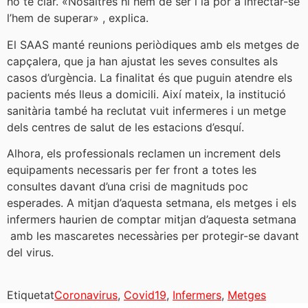
ho té clar. «Nosaltres hi hem de ser i la por a infectar-se
l’hem de superar» , explica.
El SAAS manté reunions periòdiques amb els metges de
capçalera, que ja han ajustat les seves consultes als
casos d’urgència. La finalitat és que puguin atendre els
pacients més lleus a domicili. Així mateix, la institució
sanitària també ha reclutat vuit infermeres i un metge
dels centres de salut de les estacions d’esquí.
Alhora, els professionals reclamen un increment dels
equipaments necessaris per fer front a totes les
consultes davant d’una crisi de magnituds poc
esperades. A mitjan d’aquesta setmana, els metges i els
infermers haurien de comptar mitjan d’aquesta setmana
amb les mascaretes necessàries per protegir-se davant
del virus.
Etiquetat
Coronavirus
,
Covid19
,
Infermers
,
Metges