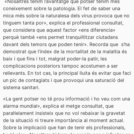
«Nosaltres tenim l’avantatge que potser tenim més
coneixement sobre la patologia. El fet de saber una
mica més sobre la naturalesa dels virus provoca que no
tinguem tanta por», explica el professional consultat,
que considera que aquest factor «ens diferencia»
perquè també «ens permet tranquil·litzar ciutadans
davant dels temors que poden tenir». Recorda que s’ha
demostrat que l’índex de la mortalitat de la malaltia és
baix i que fins i tot, malgrat poder-la patir, les
complicacions posteriors tampoc acostumen a ser
rellevants. En tot cas, la principal lluita és evitar que faci
un pic de contagiats i que provoqui una saturació del
sistema sanitari.
«La gent potser no té prou informació i ho veu com una
alarma mundial», explica el metge consultat, que
paral·lelament insisteix que no vol rebaixar la gravetat
de la situació ni treure importància al moment actual.
Sobre la implicació que han de tenir els professionals,