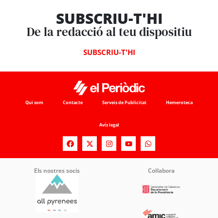
SUBSCRIU-T'HI
De la redacció al teu dispositiu
SUBSCRIU-T'HI
Qui som
Contacte
Serveis de Publicitat
Hemeroteca
Avís legal
Els nostres socis
Col·labora