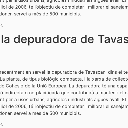
nt per a usos urbans, agrícoles i industrials aigües avall. 
iol de 2006, té l’objectiu de completar i millorar el saneja
 donen servei a més de 500 municipis.
r.
 la depuradora de Tava
recentment en servei la depuradora de Tavascan, dins el te
a planta, de tipus biològic compacta, i la xarxa de col·lect
 de Cohesió de la Unió Europea. La depuradora té una capa
ació indirecta o no planificada que contribuirà a mantenir e
nt per a usos urbans, agrícoles i industrials aigües avall. 
iol de 2006, té l’objectiu de completar i millorar el saneja
 donen servei a més de 500 municipis.
r.