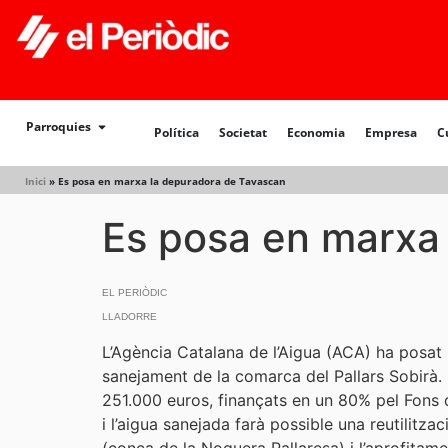
Política
Societat
Economia
Empresa
Cultur
Parroquies
Política
Societat
Economia
Empresa
C
Inici
»
Es posa en marxa la depuradora de Tavascan
Es posa en marxa
EL PERIÒDIC
LLADORRE
L’Agència Catalana de l’Aigua (ACA) ha posat 
sanejament de la comarca del Pallars Sobirà. L
251.000 euros, finançats en un 80% pel Fons
i l’aigua sanejada farà possible una reutilitz