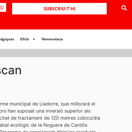
ues
Oh!si
Hemeroteca
SUBSCRIU-T'HI
lògiques
Oh!si
Hemeroteca
scan
rme municipal de Lladorre, que millorarà el
ors han suposat una inversió superior als
citat de tractament de 120 metres cúbics/dia
l cabal ecològic de la Noguera de Cardós