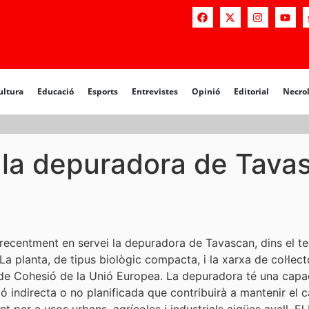
a
Educació
Esports
Entrevistes
Opinió
Editorial
Necrològiq
ultura
Educació
Esports
Entrevistes
Opinió
Editorial
Necro
 la depuradora de Tava
recentment en servei la depuradora de Tavascan, dins el te
a planta, de tipus biològic compacta, i la xarxa de col·lect
 de Cohesió de la Unió Europea. La depuradora té una capa
ació indirecta o no planificada que contribuirà a mantenir e