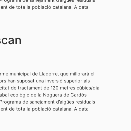
El Programa de sanejament d’aigües residuals
ment de tota la població catalana. A data
scan
rme municipal de Lladorre, que millorarà el
ors han suposat una inversió superior als
citat de tractament de 120 metres cúbics/dia
l cabal ecològic de la Noguera de Cardós
El Programa de sanejament d’aigües residuals
ment de tota la població catalana. A data