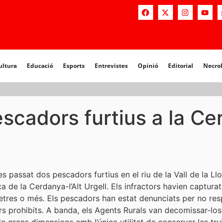
a
Educació
Esports
Entrevistes
Opinió
Editorial
Necrològiq
ultura
Educació
Esports
Entrevistes
Opinió
Editorial
Necro
cadors furtius a la Ce
s passat dos pescadors furtius en el riu de la Vall de la Ll
a de la Cerdanya-l’Alt Urgell. Els infractors havien capturat
tres o més. Els pescadors han estat denunciats per no respe
ers prohibits. A banda, els Agents Rurals van decomissar-los 