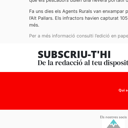
que els pescadors duien una nevera portàtil de
Fa uns dies els Agents Rurals van enxampar pa
l’Alt Pallars. Els infractors havien capturat 
més.
Per a més informació consulti l’edició en pape
SUBSCRIU-T'HI
De la redacció al teu disposi
Qui 
Els nostres socis