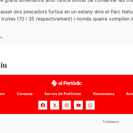
 grans dimensions amb l’única utilitat de conservar les trui
ssat dos pescadors furtius en un estany dins el Parc Natura
105 truites (70 i 35 respectivament) i només quatre complien
r.
tiu
som
Contacte
Serveis de Publicitat
Hemeroteca
Avís
Col·labora