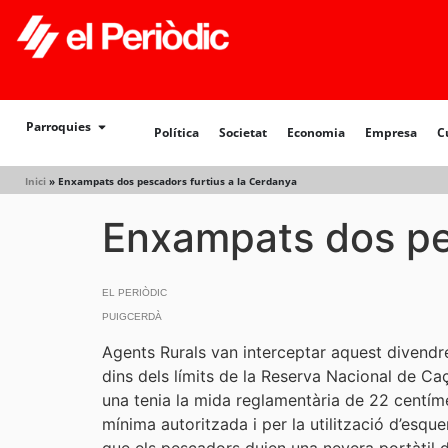
Política
Societat
Economia
Empresa
Cultur
Parroquies
Política
Societat
Economia
Empresa
C
Inici
»
Enxampats dos pescadors furtius a la Cerdanya
Enxampats dos pes
EL PERIÒDIC
PUIGCERDÀ
Agents Rurals van interceptar aquest divendre
dins dels límits de la Reserva Nacional de Caç
una tenia la mida reglamentària de 22 centíme
mínima autoritzada i per la utilització d’esqu