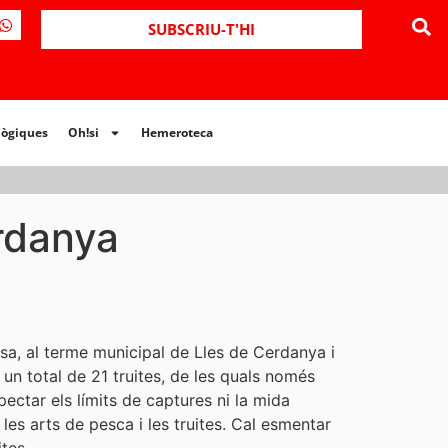
ues
Oh!si
Hemeroteca
SUBSCRIU-T'HI
lògiques
Oh!si
Hemeroteca
rdanya
osa, al terme municipal de Lles de Cerdanya i
 un total de 21 truites, de les quals només
ctar els límits de captures ni la mida
les arts de pesca i les truites. Cal esmentar