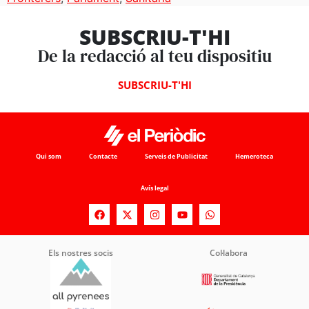
SUBSCRIU-T'HI
De la redacció al teu dispositiu
SUBSCRIU-T'HI
Qui som
Contacte
Serveis de Publicitat
Hemeroteca
Avís legal
Els nostres socis
Col·labora