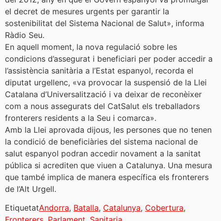
el decret de mesures urgents per garantir la
sostenibilitat del Sistema Nacional de Salut», informa
Ràdio Seu.
En aquell moment, la nova regulació sobre les
condicions d’assegurat i beneficiari per poder accedir a
l’assistència sanitària a l’Estat espanyol, recorda el
diputat urgellenc, «va provocar la suspensió de la Llei
Catalana d’Universalització i va deixar de reconèixer
com a nous assegurats del CatSalut els treballadors
fronterers residents a la Seu i comarca».
Amb la Llei aprovada dijous, les persones que no tenen
la condició de beneficiàries del sistema nacional de
salut espanyol podran accedir novament a la sanitat
pública si acrediten que viuen a Catalunya. Una mesura
que també implica de manera específica els fronterers
de l’Alt Urgell.
Etiquetat
Andorra
,
Batalla
,
Catalunya
,
Cobertura
,
Fronterers
,
Parlament
,
Sanitaria