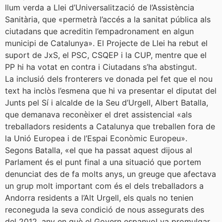
llum verda a Llei d’Universalització de l’Assistència
Sanitària, que «permetrà l’accés a la sanitat pública als
ciutadans que acreditin l’empadronament en algun
municipi de Catalunya». El Projecte de Llei ha rebut el
suport de JxS, el PSC, CSQEP i la CUP, mentre que el
PP hi ha votat en contra i Ciutadans s’ha abstingut.
La inclusió dels fronterers ve donada pel fet que el nou
text ha inclòs l’esmena que hi va presentar el diputat del
Junts pel Sí i alcalde de la Seu d’Urgell, Albert Batalla,
que demanava reconèixer el dret assistencial «als
treballadors residents a Catalunya que treballen fora de
la Unió Europea i de l’Espai Econòmic Europeu».
Segons Batalla, «el que ha passat aquest dijous al
Parlament és el punt final a una situació que portem
denunciat des de fa molts anys, un greuge que afectava
un grup molt important com és el dels treballadors a
Andorra residents a l’Alt Urgell, els quals no tenien
reconeguda la seva condició de nous assegurats des
del 2012, any en què el Govern espanyol va promulgar