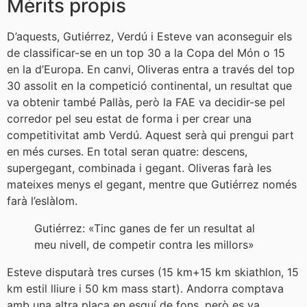
Mèrits propis
D’aquests, Gutiérrez, Verdú i Esteve van aconseguir els
de classificar-se en un top 30 a la Copa del Món o 15
en la d’Europa. En canvi, Oliveras entra a través del top
30 assolit en la competició continental, un resultat que
va obtenir també Pallàs, però la FAE va decidir-se pel
corredor pel seu estat de forma i per crear una
competitivitat amb Verdú. Aquest serà qui prengui part
en més curses. En total seran quatre: descens,
supergegant, combinada i gegant. Oliveras farà les
mateixes menys el gegant, mentre que Gutiérrez només
farà l’eslàlom.
Gutiérrez: «Tinc ganes de fer un resultat al
meu nivell, de competir contra les millors»
Esteve disputarà tres curses (15 km+15 km skiathlon, 15
km estil lliure i 50 km mass start). Andorra comptava
amb una altra plaça en esquí de fons, però es va