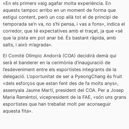
«En els primers vaig agafar molta experiència. En
aquests tampoc arribo en un moment de forma que
estigui content, però un cop allà tot el de principi de
temporada se’n va, no s’hi pensa, i vas a fons», indica el
corredor, que té expectatives amb el traçat, ja que «sé
que la pista em pot anar bé. És bastant ràpida, amb
salts, i això m’agrada».
El Comitè Olímpic Andorrà (COA) decidirà demà qui
serà el banderer en la cerimònia d’inauguració de
l’esdeveniment entre els esportistes integrants de la
delegació. L’oportunitat de ser a PyeongChang és fruit
«dels esforços que estan fent des de fa molts anys»,
assenyala Jaume Martí, president del COA. Per a Josep
Maria Raméntol, vicepresident de la FAE, «són uns grans
esportistes que han treballat molt per aconseguir
aquesta fita».