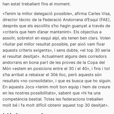
han estat treballant fins el moment.
«Tenim la millor delegació possible», afirma Carles Visa,
director tècnic de la Federació Andorrana d’Esquí (FAE),
després que els escollits s’ho hagin guanyat a través de
«criteris que hem d’anar mantenint». Els objectius a
assolir, sobretot en esquí alpí, els tenen ben clars. Volen
«lluitar pel millor resultat possible, per això vam fixar
aquests criteris exigents», i sens dubte, «el top 30 seria
el resultat desitjat». Actualment alguns dels corredors
andorrans en bona part de les proves de la Copa del
Món «estem en posicions entre el 30 i el 40», i fins i tot
s’ha arribat a rebaixar el 30è lloc, però aquests són
resultats «no consolidats», i que es busca que ho siguin.
En aquests Jocs «tenim molt bon equip i hem de creure
en les nostres possibilitats», sabent que «hi ha una
competència bestial. Totes les federacions treballen
molt bé i fa molt difícil obtenir aquest top 30 desitjat».