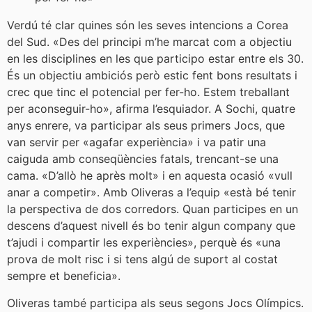
Verdú té clar quines són les seves intencions a Corea
del Sud. «Des del principi m’he marcat com a objectiu
en les disciplines en les que participo estar entre els 30.
És un objectiu ambiciós però estic fent bons resultats i
crec que tinc el potencial per fer-ho. Estem treballant
per aconseguir-ho», afirma l’esquiador. A Sochi, quatre
anys enrere, va participar als seus primers Jocs, que
van servir per «agafar experiència» i va patir una
caiguda amb conseqüències fatals, trencant-se una
cama. «D’allò he après molt» i en aquesta ocasió «vull
anar a competir». Amb Oliveras a l’equip «està bé tenir
la perspectiva de dos corredors. Quan participes en un
descens d’aquest nivell és bo tenir algun company que
t’ajudi i compartir les experiències», perquè és «una
prova de molt risc i si tens algú de suport al costat
sempre et beneficia».
Oliveras també participa als seus segons Jocs Olímpics.