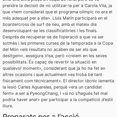
prendre la decisió de no utilitzar-la per a Carola Vila, ja
que «hem considerat que el programa olímpic no era el
més adequat per a ella». Lluís Marín participarà en el
boardercross de surf de neu, amb el mateix dia
desenvolupant-se les classificatòries i les finals.
Després de recuperar-se de l’operació a que va ser
sotmès i les primeres curses de la temporada a la Copa
del Món «els resultats no acaben de ser els que
desitgem», assegura Visa, però «creiem en les seves
possibilitats. És capaç de revertir la situació en
qualsevol moment», considerant que ja ho ha fet en
altres ocasions i que actualment «es troba bé tant
físicament com tècnicament». El director tècnic lamenta
la lesió Carles Aguareles, perquè «era un candidat
ferm» a ser a PyeongChang, i «si no s’hagués fet mal
podria haver anat» per participar a la competició d’estil
lliure.
Preparats per a l’acció