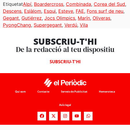
Etiquetat
Alpí
,
Boardercross
,
Combinada
,
Corea del Sud
,
Descens
,
Eslàlom
,
Esqui
,
Esteve
,
FAE
,
Fons surf de neu
,
Gegant
,
Gutiérrez
,
Jocs Olimpics
,
Marín
,
Oliveras
,
PyongChang
,
Supergegant
,
Verdú
,
Vila
SUBSCRIU-T'HI
De la redacció al teu dispositiu
SUBSCRIU-T'HI
Qui som
Contacte
Serveis de Publicitat
Hemeroteca
Avís legal