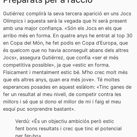
Gutiérrez complirà la seva tercera aparició en uns Jocs
Olímpics i aquesta serà la vegada que hi serà present
amb una major confiança. «Són els Jocs en els que
arribo més en forma. En quatre anys he entrat al top 30
en Copa del Món, he fet podis en Copa d’Europa, que
és quelcom que no havia aconseguit abans dels altres
Jocs», assegura Gutiérrez, que confia «ser el més
competitiva possible», ja que «estic en forma.
Físicament i mentalment estic bé. M’ho crec molt més
que els altres anys, quan era més jove». Té moltes
esperances posades en aquest eslàlom: «Tinc ganes de
fer un resultat al meu nivell, de competir contra les
millors i sé que si dono el millor de mi i faig el meu
esquí puc sorprendre bastant».
Verdú: «És un objectiu ambiciós però estic
fent bons resultats i crec que tinc el potencial
per fer-ho»