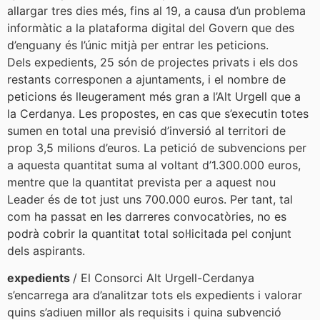
allargar tres dies més, fins al 19, a causa d’un problema
informàtic a la plataforma digital del Govern que des
d’enguany és l’únic mitjà per entrar les peticions.
Dels expedients, 25 són de projectes privats i els dos
restants corresponen a ajuntaments, i el nombre de
peticions és lleugerament més gran a l’Alt Urgell que a
la Cerdanya. Les propostes, en cas que s’executin totes
sumen en total una previsió d’inversió al territori de
prop 3,5 milions d’euros. La petició de subvencions per
a aquesta quantitat suma al voltant d’1.300.000 euros,
mentre que la quantitat prevista per a aquest nou
Leader és de tot just uns 700.000 euros. Per tant, tal
com ha passat en les darreres convocatòries, no es
podrà cobrir la quantitat total sol·licitada pel conjunt
dels aspirants.
expedients
/ El Consorci Alt Urgell-Cerdanya
s’encarrega ara d’analitzar tots els expedients i valorar
quins s’adiuen millor als requisits i quina subvenció