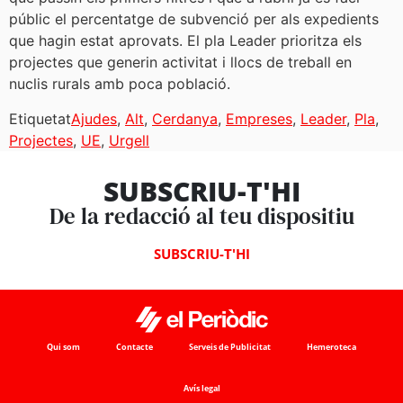
públic el percentatge de subvenció per als expedients
que hagin estat aprovats. El pla Leader prioritza els
projectes que generin activitat i llocs de treball en
nuclis rurals amb poca població.
Etiquetat
Ajudes
,
Alt
,
Cerdanya
,
Empreses
,
Leader
,
Pla
,
Projectes
,
UE
,
Urgell
SUBSCRIU-T'HI
De la redacció al teu dispositiu
SUBSCRIU-T'HI
Qui som
Contacte
Serveis de Publicitat
Hemeroteca
Avís legal