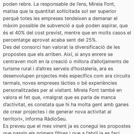
poden rebre. La responsable de l’ens, Mireia Font,
matisa que la quantitat sol·licitada sol ser superior
perquè totes les empreses tendeixen a demanar el
màxim possible de subvenció a què poden aspirar, que
és el 40% del cost previst, mentre que en molts casos el
percentatge aprovat acaba sent del 25%.
Des del consorci han valorat la diversificació de les
propostes que els arriben. Així, si anys enrere se
centraven molt en la creació o millora d’allotjaments de
turisme rural i d’altres serveis d’hostaleria, ara es
desenvolupen projectes més específics com ara circuits
termals, noves empreses làcties o bé experiències
personalitzades per al visitant. Mireia Font també en
valora el fet que, «malgrat que es parla de manca
d’activitat, es constata que hi ha molta gent amb ganes
de crear projectes i de generar nova activitat al
territori», informa RàdioSeu.
Es preveu que el mes vinent ja es conegui les propostes
que passin els primers filtres i que a l’abril ja es faci