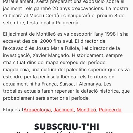
Paral·lelament, s’està preparant una exposició sobre el
jaciment i els gairebé 20 anys d’excavacions. La mostra
s’ubicarà al Museu Cerdà i s’inaugurarà el pròxim 8 de
setembre, festa local a Puigcerdà.
El jaciment de Montlleó es va descobrir l’any 1998 i s’ha
excavat des del 2000 fins avui. El director de
l’excavació és Josep Maria Fullola, i el director de la
investigació, Xavier Mangado. Històricament, sempre
s’ha situat dins del mapa europeu del període
magdalenià, una cultura del paleolític superior que es va
estendre per la península Ibèrica i els territoris on
actualment hi ha França, Suïssa, i Alemanya. Les
troballes actuals faran repensar la datació històrica, que
probablement serà anterior al període.
Etiquetat
Arqueologia
,
Jaciment
,
Montlleó
,
Puigcerda
SUBSCRIU-T'HI