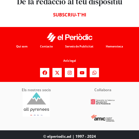
De la redacció al teu dispositiu
SUBSCRIU-T'HI
Qui som
Contacte
Serveis de Publicitat
Hemeroteca
Avís legal
Els nostres socis
Col·labora
© elperiodic.ad | 1997 - 2024