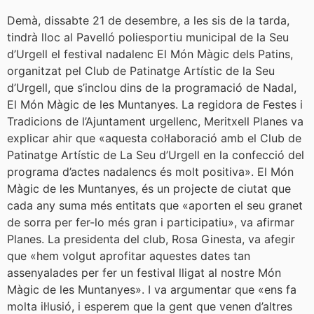
Demà, dissabte 21 de desembre, a les sis de la tarda,
tindrà lloc al Pavelló poliesportiu municipal de la Seu
d’Urgell el festival nadalenc El Món Màgic dels Patins,
organitzat pel Club de Patinatge Artístic de la Seu
d’Urgell, que s’inclou dins de la programació de Nadal,
El Món Màgic de les Muntanyes. La regidora de Festes i
Tradicions de l’Ajuntament urgellenc, Meritxell Planes va
explicar ahir que «aquesta col·laboració amb el Club de
Patinatge Artístic de La Seu d’Urgell en la confecció del
programa d’actes nadalencs és molt positiva». El Món
Màgic de les Muntanyes, és un projecte de ciutat que
cada any suma més entitats que «aporten el seu granet
de sorra per fer-lo més gran i participatiu», va afirmar
Planes. La presidenta del club, Rosa Ginesta, va afegir
que «hem volgut aprofitar aquestes dates tan
assenyalades per fer un festival lligat al nostre Món
Màgic de les Muntanyes». I va argumentar que «ens fa
molta il·lusió, i esperem que la gent que venen d’altres