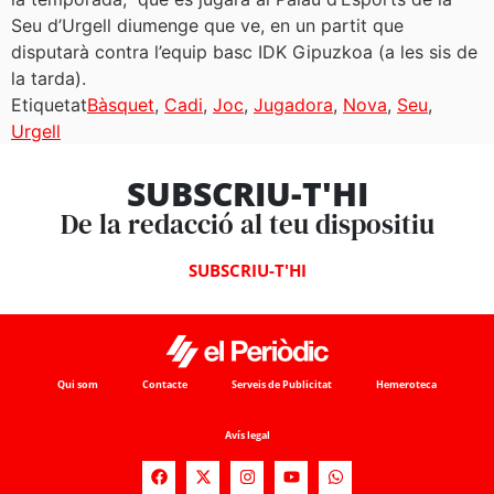
Seu d’Urgell diumenge que ve, en un partit que
disputarà contra l’equip basc IDK Gipuzkoa (a les sis de
la tarda).
Etiquetat
Bàsquet
,
Cadi
,
Joc
,
Jugadora
,
Nova
,
Seu
,
Urgell
SUBSCRIU-T'HI
De la redacció al teu dispositiu
SUBSCRIU-T'HI
Qui som
Contacte
Serveis de Publicitat
Hemeroteca
Avís legal