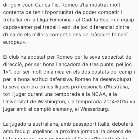
dirigeix Joan Carles Pie. Romeo s’ha mostrat molt
contenta de tenir l’oportunitat de poder competir i
treballar en la Lliga Femenina i al Cadí la Seu, «un equip
capdavanter pel treball i estil de joc diferencial dintre
d’una de els millors competicions del bàsquet femení
europeu».
El club ha apostat per Romeo per la seva capacitat de
direcció, per ser bona llançadora de tres punts, pel joc
1×1, per ser molt dinàmica en els dos costats del camp i
per la bona actitud defensiva. Romeo ha desenvolupat
la seva carrera en les lligues professionals d’Austràlia,
tot i jugar durant una temporada a la NCAA, a la
Universitat de Washington, i la temporada 2014-2015 va
jugar amb el campió alemany, el Wasserburg.
La jugadora australiana, amb passaport italià, debutarà
amb l’equip urgellenc la pròxima jornada, la desena de
la temporada, que es jugarà al Palau d’Esports de la