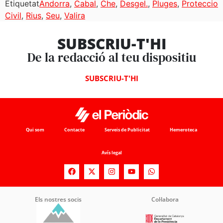
Etiquetat
Andorra
,
Cabal
,
Che
,
Desgel.
,
Pluges
,
Proteccio
Civil
,
Rius
,
Seu
,
Valira
SUBSCRIU-T'HI
De la redacció al teu dispositiu
SUBSCRIU-T'HI
Qui som
Contacte
Serveis de Publicitat
Hemeroteca
Avís legal
Els nostres socis
Col·labora