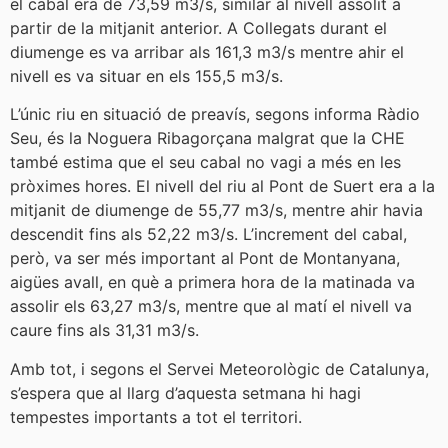
el cabal era de 73,59 m3/s, similar al nivell assolit a
partir de la mitjanit anterior. A Collegats durant el
diumenge es va arribar als 161,3 m3/s mentre ahir el
nivell es va situar en els 155,5 m3/s.
L’únic riu en situació de preavís, segons informa Ràdio
Seu, és la Noguera Ribagorçana malgrat que la CHE
també estima que el seu cabal no vagi a més en les
pròximes hores. El nivell del riu al Pont de Suert era a la
mitjanit de diumenge de 55,77 m3/s, mentre ahir havia
descendit fins als 52,22 m3/s. L’increment del cabal,
però, va ser més important al Pont de Montanyana,
aigües avall, en què a primera hora de la matinada va
assolir els 63,27 m3/s, mentre que al matí el nivell va
caure fins als 31,31 m3/s.
Amb tot, i segons el Servei Meteorològic de Catalunya,
s’espera que al llarg d’aquesta setmana hi hagi
tempestes importants a tot el territori.