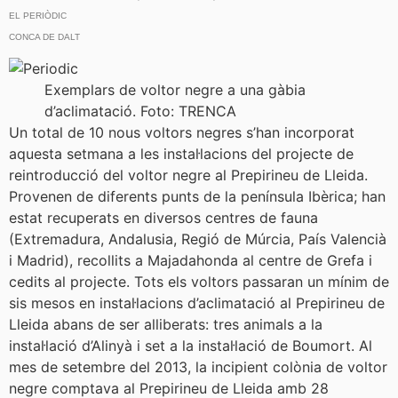
EL PERIÒDIC
CONCA DE DALT
Exemplars de voltor negre a una gàbia
d’aclimatació. Foto: TRENCA
Un total de 10 nous voltors negres s’han incorporat
aquesta setmana a les instal·lacions del projecte de
reintroducció del voltor negre al Prepirineu de Lleida.
Provenen de diferents punts de la península Ibèrica; han
estat recuperats en diversos centres de fauna
(Extremadura, Andalusia, Regió de Múrcia, País Valencià
i Madrid), recollits a Majadahonda al centre de Grefa i
cedits al projecte. Tots els voltors passaran un mínim de
sis mesos en instal·lacions d’aclimatació al Prepirineu de
Lleida abans de ser alliberats: tres animals a la
instal·lació d’Alinyà i set a la instal·lació de Boumort. Al
mes de setembre del 2013, la incipient colònia de voltor
negre comptava al Prepirineu de Lleida amb 28