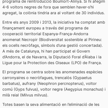
programa de reintroducció Boumort-Alinyà. Si hi afegim
4-6 voltors negres de fora que semblen haver-s’hi
agregat, la colònia tindria ara al voltant de 30 individus.
Entre els anys 2009 i 2013, la iniciativa ha comptat amb
finançament europeu a través del programa de
cooperació territorial Espanya-França-Andorra
anomenat Necropir (Biodiversitat sostenible al Pirineu:
els ocells necròfags, símbols d’una gestió concertada).
A més de Catalunya, hi han participat el Govern
d’Andorra, el de Navarra, la Diputació Foral d’Àlaba i la
Ligue pour la Protection des Oiseaux (LPO) de França.
El programa se centra sobre les anomenades espècies
carronyaires o necròfagues, trencalòs (Gypaetus
barbatus), aufrany (Neophron percnopterus), voltor
comú (Gyps fulvus), voltor negre (Aegypius monachus) i
milà reial (Milvus milvus).
Totes basen la seva alimentació en l’eliminació de les