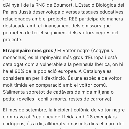
d’Alinyà i de la RNC de Boumort. L’Estació Biològica del
Pallars Jussà desenvolupa diverses tasques educatives
relacionades amb el projecte. REE participa de manera
destacada amb el finançament dels emissors que
permeten de fer el seguiment dels voltors negres del
projecte.
El rapinyaire més gros /
El voltor negre (Aegypius
monachus) és el rapinyaire més gros d’Europa i està
catalogat com a vulnerable a la península Ibèrica, on hi
ha el 90% de la població europea. A Catalunya es
considera en perill d’extinció. És una espècie de voltor
molt tímida en comparació amb el voltor comú.
S’alimenta sobretot de cadàvers de mida mitjana o
petita (ovelles i conills morts, restes de carronya).
El mes de setembre, la incipient colònia de voltor negre
comptava al Prepirineu de Lleida amb 28 exemplars
endògens, és a dir, alliberats o nascuts dins el marc del