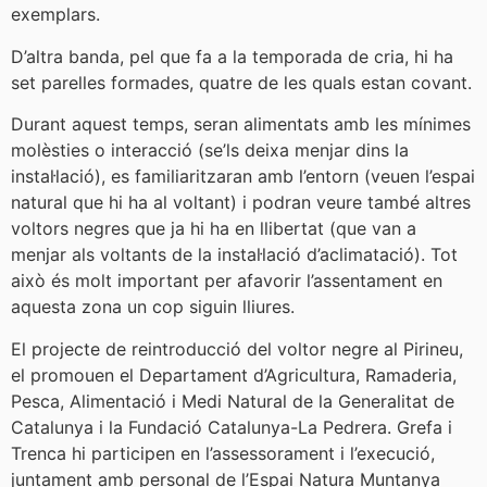
exemplars.
D’altra banda, pel que fa a la temporada de cria, hi ha
set parelles formades, quatre de les quals estan covant.
Durant aquest temps, seran alimentats amb les mínimes
molèsties o interacció (se’ls deixa menjar dins la
instal·lació), es familiaritzaran amb l’entorn (veuen l’espai
natural que hi ha al voltant) i podran veure també altres
voltors negres que ja hi ha en llibertat (que van a
menjar als voltants de la instal·lació d’aclimatació). Tot
això és molt important per afavorir l’assentament en
aquesta zona un cop siguin lliures.
El projecte de reintroducció del voltor negre al Pirineu,
el promouen el Departament d’Agricultura, Ramaderia,
Pesca, Alimentació i Medi Natural de la Generalitat de
Catalunya i la Fundació Catalunya-La Pedrera. Grefa i
Trenca hi participen en l’assessorament i l’execució,
juntament amb personal de l’Espai Natura Muntanya