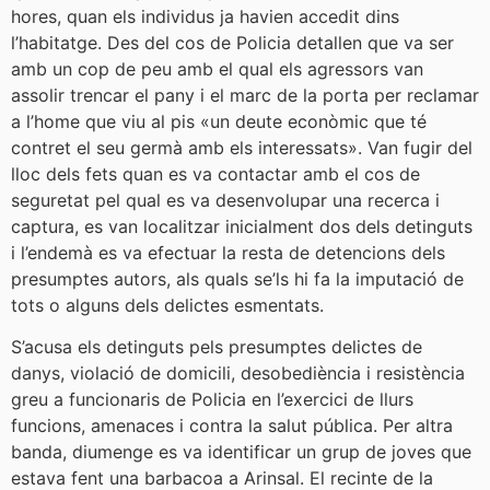
hores, quan els individus ja havien accedit dins
l’habitatge. Des del cos de Policia detallen que va ser
amb un cop de peu amb el qual els agressors van
assolir trencar el pany i el marc de la porta per reclamar
a l’home que viu al pis «un deute econòmic que té
contret el seu germà amb els interessats». Van fugir del
lloc dels fets quan es va contactar amb el cos de
seguretat pel qual es va desenvolupar una recerca i
captura, es van localitzar inicialment dos dels detinguts
i l’endemà es va efectuar la resta de detencions dels
presumptes autors, als quals se’ls hi fa la imputació de
tots o alguns dels delictes esmentats.
S’acusa els detinguts pels presumptes delictes de
danys, violació de domicili, desobediència i resistència
greu a funcionaris de Policia en l’exercici de llurs
funcions, amenaces i contra la salut pública. Per altra
banda, diumenge es va identificar un grup de joves que
estava fent una barbacoa a Arinsal. El recinte de la