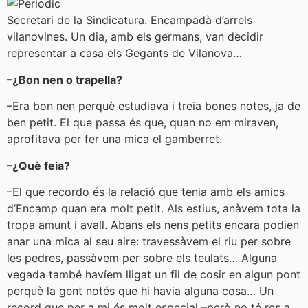
Secretari de la Sindicatura. Encampadà d’arrels
vilanovines. Un dia, amb els germans, van decidir
representar a casa els Gegants de Vilanova…
–¿Bon nen o trapella?
–Era bon nen perquè estudiava i treia bones notes, ja de
ben petit. El que passa és que, quan no em miraven,
aprofitava per fer una mica el gamberret.
–¿Què feia?
–El que recordo és la relació que tenia amb els amics
d’Encamp quan era molt petit. Als estius, anàvem tota la
tropa amunt i avall. Abans els nens petits encara podien
anar una mica al seu aire: travessàvem el riu per sobre
les pedres, passàvem per sobre els teulats… Alguna
vegada també havíem lligat un fil de cosir en algun pont
perquè la gent notés que hi havia alguna cosa… Un
record que per a mi és molt especial –però no té res a