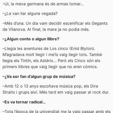
–Ui, la meva germana és de armas tomar…
–¿La van liar alguna vegada?
–Més d’una. Un dia vam decidir escenificar els Gegants
de Vilanova. Al final, la mare ja no podia més.
–¿Algun conte o algun llibre?
–Llegia les aventures de Los cinco (Enid Blyton).
M’agradava molt llegir i me’ls vaig llegir tots. També
llegia els Tintín, els Astèrix… Però els Cinco són els
primers llibres que vaig llegir que no eren còmics.
–¿Va ser fan d’algun grup de música?
–Amb 12 o 13 anys escoltava música pop, els Dire
Straits i grups així. Més tard em vaig passar al rock dur.
–Es va tornar radical…
–Tota l’època de la universitat me la vaig passar amb els