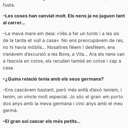
fusta.
–Les coses han canviat molt. Els nens ja no juguen tant
al carrer…
–La meva mare em deia: «Vés a fer un tomb i a les sis
de la tarda et vull a casa». No ens preocupàvem de res,
no hi havia mòbils… Nosaltres fèiem i desfèiem, ens
n’anàvem d’excursió a les Bons, a Vila… Ara els nens van
a l’escola en cotxe, els recullen també en cotxe i cap a
casa.
–¿Quina relació tenia amb els seus germans?
–Ens cascàvem bastant, però més enllà d’això teníem, i
tenim, un vincle molt especial. Jo sóc el gran: em porto
dos anys amb la meva germana i cinc anys amb el meu
germà.
–El gran sol cascar els més petits…