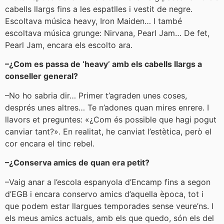
cabells llargs fins a les espatlles i vestit de negre.
Escoltava música heavy, Iron Maiden… I també
escoltava música grunge: Nirvana, Pearl Jam… De fet,
Pearl Jam, encara els escolto ara.
–¿Com es passa de ‘heavy’ amb els cabells llargs a
conseller general?
–No ho sabria dir… Primer t’agraden unes coses,
després unes altres… Te n’adones quan mires enrere. I
llavors et preguntes: «¿Com és possible que hagi pogut
canviar tant?». En realitat, he canviat l’estètica, però el
cor encara el tinc rebel.
–¿Conserva amics de quan era petit?
–Vaig anar a l’escola espanyola d’Encamp fins a segon
d’EGB i encara conservo amics d’aquella època, tot i
que podem estar llargues temporades sense veure’ns. I
els meus amics actuals, amb els que quedo, són els del