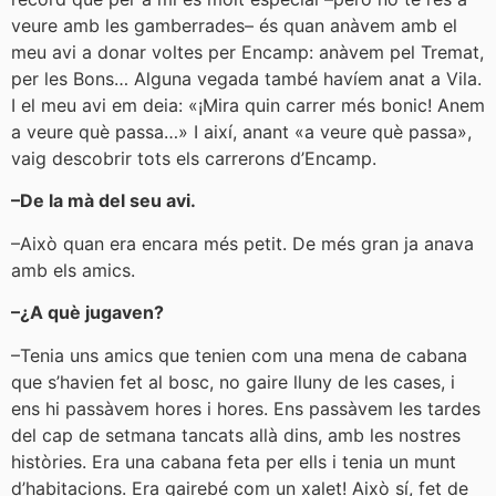
veure amb les gamberrades– és quan anàvem amb el
meu avi a donar voltes per Encamp: anàvem pel Tremat,
per les Bons… Alguna vegada també havíem anat a Vila.
I el meu avi em deia: «¡Mira quin carrer més bonic! Anem
a veure què passa…» I així, anant «a veure què passa»,
vaig descobrir tots els carrerons d’Encamp.
–De la mà del seu avi.
–Això quan era encara més petit. De més gran ja anava
amb els amics.
–¿A què jugaven?
–Tenia uns amics que tenien com una mena de cabana
que s’havien fet al bosc, no gaire lluny de les cases, i
ens hi passàvem hores i hores. Ens passàvem les tardes
del cap de setmana tancats allà dins, amb les nostres
històries. Era una cabana feta per ells i tenia un munt
d’habitacions. Era gairebé com un xalet! Això sí, fet de