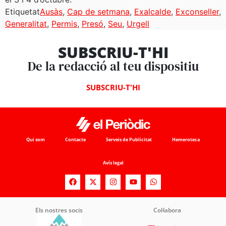
Etiquetat
Ausàs
,
Cap de setmana
,
Exalcalde
,
Exconseller
,
Generalitat
,
Permis
,
Presó
,
Seu
,
Urgell
SUBSCRIU-T'HI
De la redacció al teu dispositiu
SUBSCRIU-T'HI
Qui som
Contacte
Serveis de Publicitat
Hemeroteca
Avís legal
Els nostres socis
Col·labora