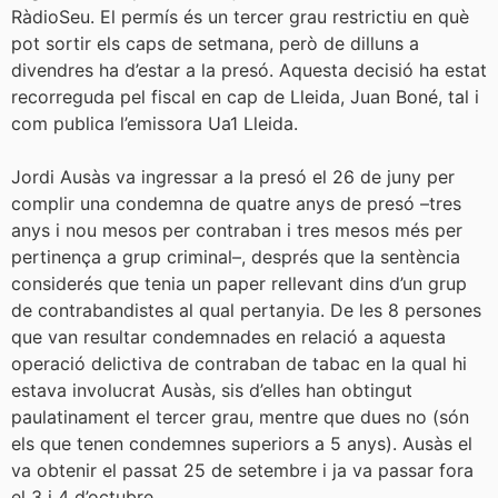
RàdioSeu. El permís és un tercer grau restrictiu en què
pot sortir els caps de setmana, però de dilluns a
divendres ha d’estar a la presó. Aquesta decisió ha estat
recorreguda pel fiscal en cap de Lleida, Juan Boné, tal i
com publica l’emissora Ua1 Lleida.
Jordi Ausàs va ingressar a la presó el 26 de juny per
complir una condemna de quatre anys de presó –tres
anys i nou mesos per contraban i tres mesos més per
pertinença a grup criminal–, després que la sentència
considerés que tenia un paper rellevant dins d’un grup
de contrabandistes al qual pertanyia. De les 8 persones
que van resultar condemnades en relació a aquesta
operació delictiva de contraban de tabac en la qual hi
estava involucrat Ausàs, sis d’elles han obtingut
paulatinament el tercer grau, mentre que dues no (són
els que tenen condemnes superiors a 5 anys). Ausàs el
va obtenir el passat 25 de setembre i ja va passar fora
el 3 i 4 d’octubre.