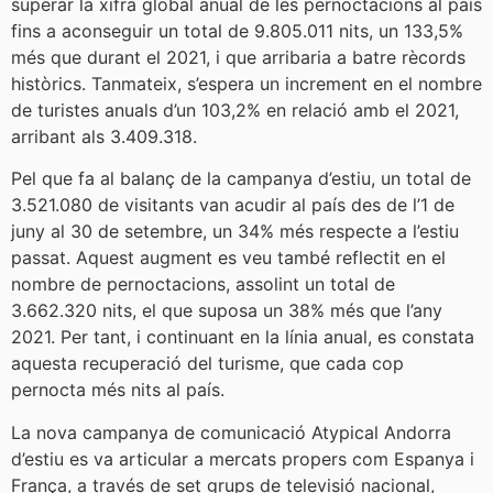
superar la xifra global anual de les pernoctacions al país
fins a aconseguir un total de 9.805.011 nits, un 133,5%
més que durant el 2021, i que arribaria a batre rècords
històrics. Tanmateix, s’espera un increment en el nombre
de turistes anuals d’un 103,2% en relació amb el 2021,
arribant als 3.409.318.
Pel que fa al balanç de la campanya d’estiu, un total de
3.521.080 de visitants van acudir al país des de l’1 de
juny al 30 de setembre, un 34% més respecte a l’estiu
passat. Aquest augment es veu també reflectit en el
nombre de pernoctacions, assolint un total de
3.662.320 nits, el que suposa un 38% més que l’any
2021. Per tant, i continuant en la línia anual, es constata
aquesta recuperació del turisme, que cada cop
pernocta més nits al país.
La nova campanya de comunicació Atypical Andorra
d’estiu es va articular a mercats propers com Espanya i
França, a través de set grups de televisió nacional,