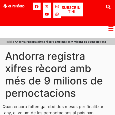
SUBSCRIU-
T'HI
Inici
»
Andorra registra xifres rècord amb més de 9 milions de pernoctacions
Andorra registra
xifres rècord amb
més de 9 milions de
pernoctacions
Quan encara falten gairebé dos mesos per finalitzar
l’any, el volum de les pernoctacions al país han