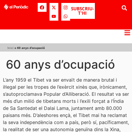
SUBSCRIU-
T'HI
Inici
»
60 anys d’ocupació
60 anys d’ocupació
L’any 1959 el Tibet va ser envaït de manera brutal i
il·legal per les tropes de l’exèrcit xinès que, irònicament,
s’autoproclamava Popular d’Alliberació. El resultat va ser
més d’un milió de tibetans morts i l’exili forçat a l’Índia
de Sa Santedat el Dalai Lama, juntament amb 80.000
paisans més. D’aleshores ençà, el Tibet mai ha reclamat
la seva independència com a país, però sí, pacíficament,
la realitat de ser una autonomia genuïna dins la Xina,