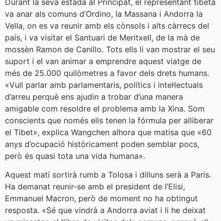
Durant la seva estada al Principat, el representant tibetà
va anar als comuns d’Ordino, la Massana i Andorra la
Vella, on es va reunir amb els cònsols i alts càrrecs del
país, i va visitar el Santuari de Meritxell, de la mà de
mossèn Ramon de Canillo. Tots ells li van mostrar el seu
suport i el van animar a emprendre aquest viatge de
més de 25.000 quilòmetres a favor dels drets humans.
«Vull parlar amb parlamentaris, polítics i intel·lectuals
d’arreu perquè ens ajudin a trobar d’una manera
amigable com resoldre el problema amb la Xina. Som
conscients que només ells tenen la fórmula per alliberar
el Tibet», explica Wangchen alhora que matisa que «60
anys d’ocupació històricament poden semblar pocs,
però és quasi tota una vida humana».
Aquest matí sortirà rumb a Tolosa i dilluns serà a París.
Ha demanat reunir-se amb el president de l’Elisi,
Emmanuel Macron, però de moment no ha obtingut
resposta. «Sé que vindrà a Andorra aviat i li he deixat