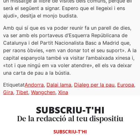
un missatge al llibre de visites dels comuns, perquè ell
serà el següent a signar. Espero que el llegeixi i ens
ajudi», desitja el monjo budista.
Amb qui sí que es va poder reunir fa un parell de dies,
va ser amb els portaveus d’Esquerra Repúblicana de
Catalunya i del Partit Nacionalista Basc a Madrid que,
per raons òbvies, «em van donar tot el seu suport». A la
capital espanyola també va visitar l’ambaixada xinesa i,
«tot i que ningú em va voler atendre», ell els va deixar
una carta de pau a la bústia.
Etiquetat
Andorra
,
Dalai lama
,
Dialeg per la pau
,
Europa
,
Gira
,
Tibet
,
Wangchen
,
Xina
SUBSCRIU-T'HI
De la redacció al teu dispositiu
SUBSCRIU-T'HI