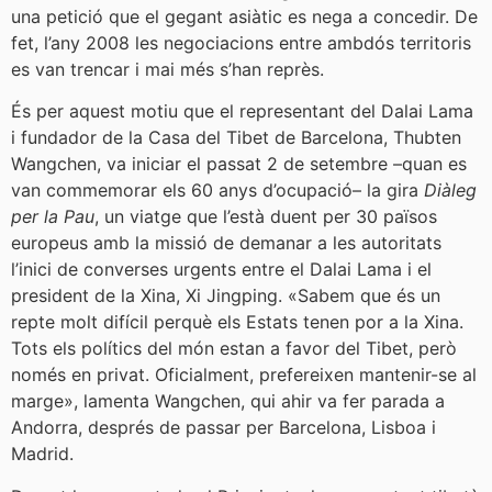
una petició que el gegant asiàtic es nega a concedir. De
fet, l’any 2008 les negociacions entre ambdós territoris
es van trencar i mai més s’han reprès.
És per aquest motiu que el representant del Dalai Lama
i fundador de la Casa del Tibet de Barcelona, Thubten
Wangchen, va iniciar el passat 2 de setembre –quan es
van commemorar els 60 anys d’ocupació– la gira
Diàleg
per la Pau
, un viatge que l’està duent per 30 països
europeus amb la missió de demanar a les autoritats
l’inici de converses urgents entre el Dalai Lama i el
president de la Xina, Xi Jingping. «Sabem que és un
repte molt difícil perquè els Estats tenen por a la Xina.
Tots els polítics del món estan a favor del Tibet, però
només en privat. Oficialment, prefereixen mantenir-se al
marge», lamenta Wangchen, qui ahir va fer parada a
Andorra, després de passar per Barcelona, Lisboa i
Madrid.