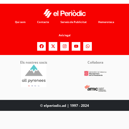
Qui som
Contacte
Serveis de Publicitat
Hemeroteca
Avís legal
Els nostres socis
Col·labora
© elperiodic.ad | 1997 - 2024