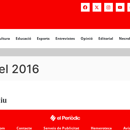
a
Educació
Esports
Entrevistes
Opinió
Editorial
Necrològiq
ultura
Educació
Esports
Entrevistes
Opinió
Editorial
Necro
el 2016
tiu
som
Contacte
Serveis de Publicitat
Hemeroteca
Avís