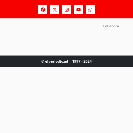
Col·labora
© elperiodic.ad | 1997 - 2024