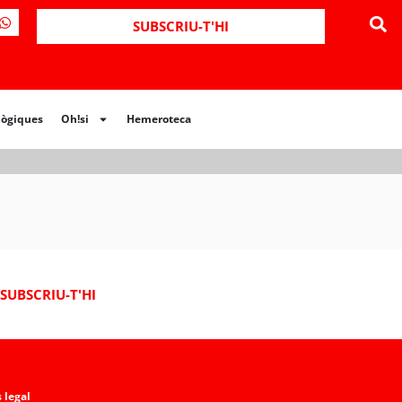
ues
Oh!si
Hemeroteca
SUBSCRIU-T'HI
lògiques
Oh!si
Hemeroteca
SUBSCRIU-T'HI
 legal