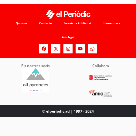
Qui som
Contacte
Serveis de Publicitat
Hemeroteca
Avís legal
Els nostres socis
Col·labora
© elperiodic.ad | 1997 - 2024