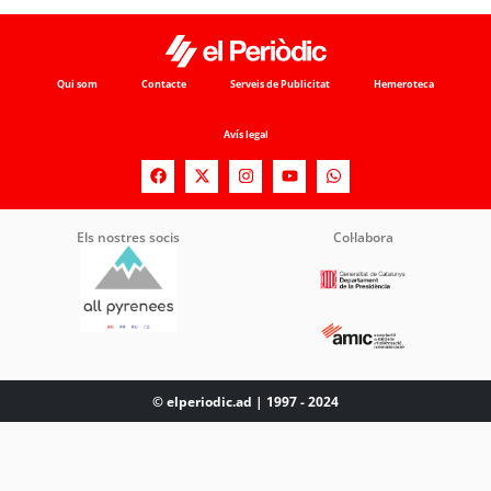
Qui som
Contacte
Serveis de Publicitat
Hemeroteca
Avís legal
Els nostres socis
Col·labora
© elperiodic.ad | 1997 - 2024