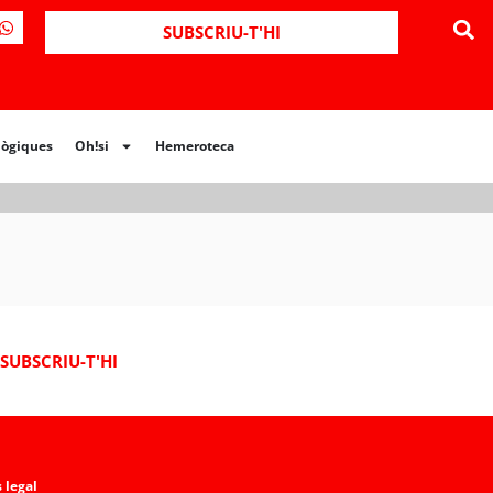
ues
Oh!si
Hemeroteca
SUBSCRIU-T'HI
lògiques
Oh!si
Hemeroteca
SUBSCRIU-T'HI
 legal