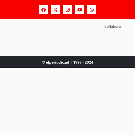
Col·labora
© elperiodic.ad | 1997 - 2024