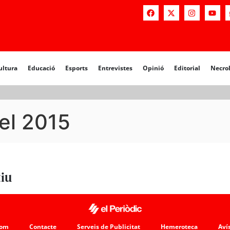
a
Educació
Esports
Entrevistes
Opinió
Editorial
Necrològiq
ultura
Educació
Esports
Entrevistes
Opinió
Editorial
Necro
el 2015
tiu
som
Contacte
Serveis de Publicitat
Hemeroteca
Avís