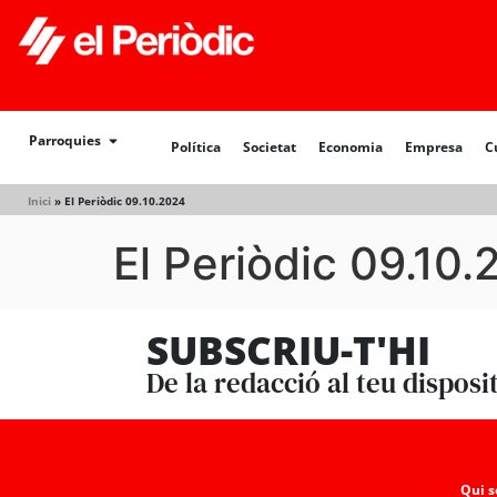
Política
Societat
Economia
Empresa
Cultur
Parroquies
Política
Societat
Economia
Empresa
C
Inici
»
El Periòdic 09.10.2024
El Periòdic 09.10
SUBSCRIU-T'HI
De la redacció al teu disposi
Qui 