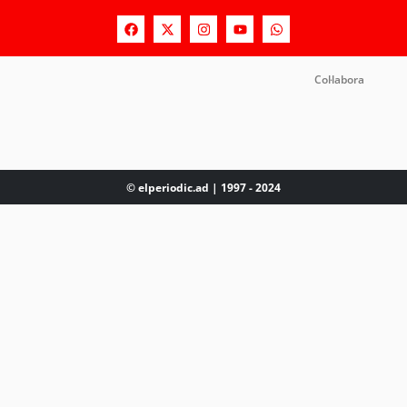
Col·labora
© elperiodic.ad | 1997 - 2024