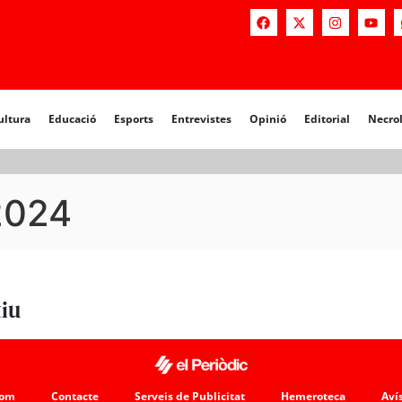
a
Educació
Esports
Entrevistes
Opinió
Editorial
Necrològiq
ultura
Educació
Esports
Entrevistes
Opinió
Editorial
Necro
.2024
tiu
som
Contacte
Serveis de Publicitat
Hemeroteca
Avís