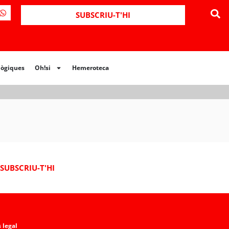
ues
Oh!si
Hemeroteca
SUBSCRIU-T'HI
lògiques
Oh!si
Hemeroteca
SUBSCRIU-T'HI
 legal