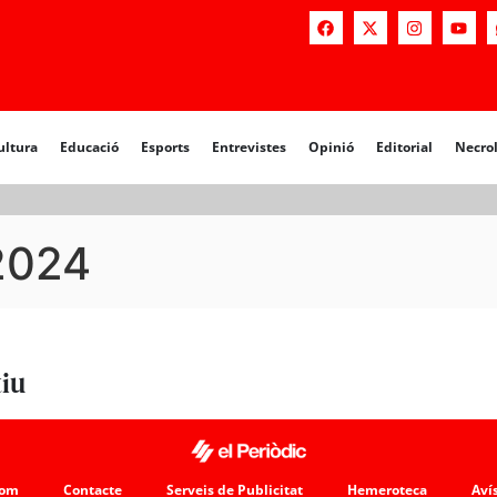
a
Educació
Esports
Entrevistes
Opinió
Editorial
Necrològiq
ultura
Educació
Esports
Entrevistes
Opinió
Editorial
Necro
.2024
tiu
som
Contacte
Serveis de Publicitat
Hemeroteca
Avís