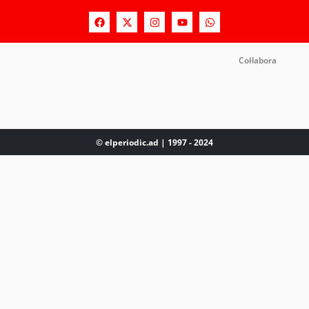
Col·labora
© elperiodic.ad | 1997 - 2024