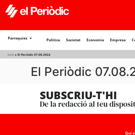
Política
Societat
Economia
Empresa
Cultur
Parroquies
Política
Societat
Economia
Empresa
C
Inici
»
El Periòdic 07.08.2024
El Periòdic 07.08
SUBSCRIU-T'HI
De la redacció al teu disposi
Qui 