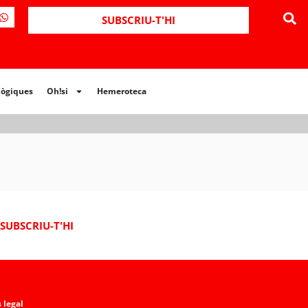
ues
Oh!si
Hemeroteca
SUBSCRIU-T'HI
lògiques
Oh!si
Hemeroteca
SUBSCRIU-T'HI
 legal