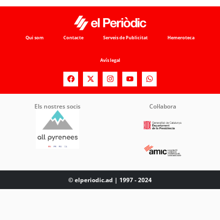
Qui som
Contacte
Serveis de Publicitat
Hemeroteca
Avís legal
Els nostres socis
Col·labora
© elperiodic.ad | 1997 - 2024