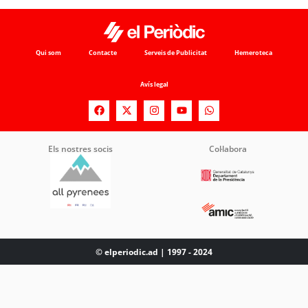
Qui som
Contacte
Serveis de Publicitat
Hemeroteca
Avís legal
Els nostres socis
Col·labora
© elperiodic.ad | 1997 - 2024