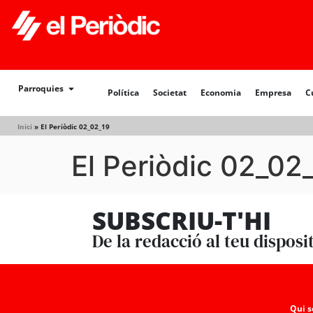
Política
Societat
Economia
Empresa
Cultur
Parroquies
Política
Societat
Economia
Empresa
C
Inici
»
El Periòdic 02_02_19
El Periòdic 02_02
SUBSCRIU-T'HI
De la redacció al teu disposi
Qui 