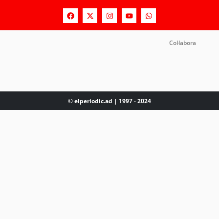
Col·labora
© elperiodic.ad | 1997 - 2024