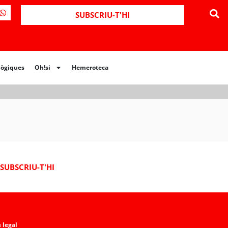
ues
Oh!si
Hemeroteca
SUBSCRIU-T'HI
lògiques
Oh!si
Hemeroteca
SUBSCRIU-T'HI
 legal