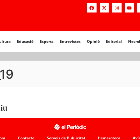
a
Educació
Esports
Entrevistes
Opinió
Editorial
Necrològiq
ultura
Educació
Esports
Entrevistes
Opinió
Editorial
Necro
_19
tiu
som
Contacte
Serveis de Publicitat
Hemeroteca
Avís