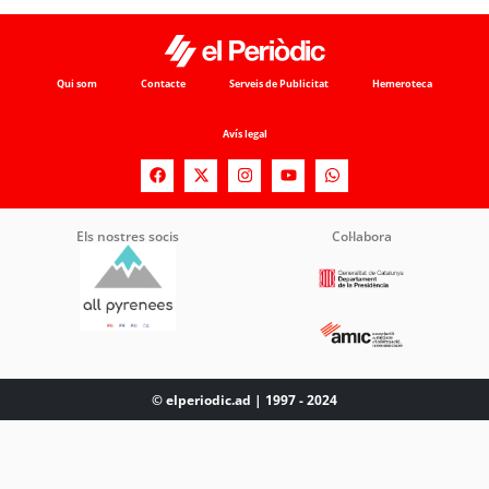
Qui som
Contacte
Serveis de Publicitat
Hemeroteca
Avís legal
Els nostres socis
Col·labora
© elperiodic.ad | 1997 - 2024