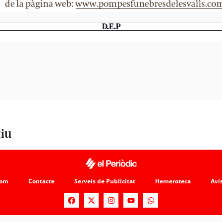
D.E.P
tiu
som
Contacte
Serveis de Publicitat
Hemeroteca
Avís