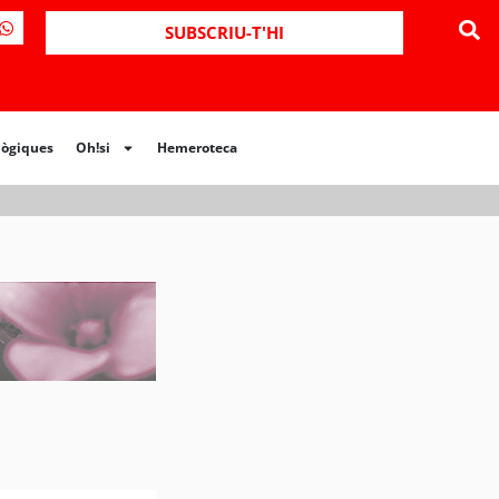
ues
Oh!si
Hemeroteca
SUBSCRIU-T'HI
lògiques
Oh!si
Hemeroteca