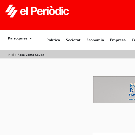
Política
Societat
Economia
Empresa
Cultur
Parroquies
Política
Societat
Economia
Empresa
C
Inici
»
Rosa Coma Cauba