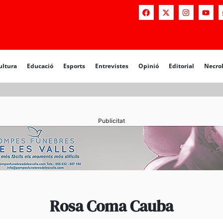
a
Educació
Esports
Entrevistes
Opinió
Editorial
Necrològiq
ultura
Educació
Esports
Entrevistes
Opinió
Editorial
Necro
Publicitat
Rosa Coma Cauba