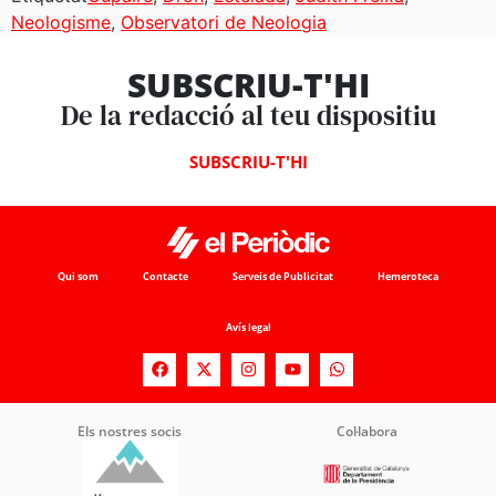
Neologisme
,
Observatori de Neologia
SUBSCRIU-T'HI
De la redacció al teu dispositiu
SUBSCRIU-T'HI
Qui som
Contacte
Serveis de Publicitat
Hemeroteca
Avís legal
Els nostres socis
Col·labora