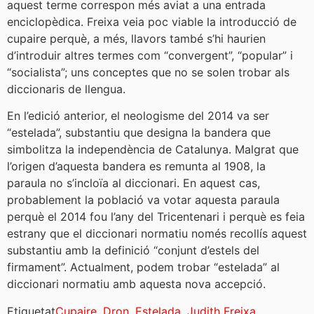
aquest terme correspon més aviat a una entrada
enciclopèdica. Freixa veia poc viable la introducció de
cupaire perquè, a més, llavors també s’hi haurien
d’introduir altres termes com “convergent”, “popular” i
“socialista”; uns conceptes que no se solen trobar als
diccionaris de llengua.
En l’edició anterior, el neologisme del 2014 va ser
“estelada”, substantiu que designa la bandera que
simbolitza la independència de Catalunya. Malgrat que
l’origen d’aquesta bandera es remunta al 1908, la
paraula no s’incloïa al diccionari. En aquest cas,
probablement la població va votar aquesta paraula
perquè el 2014 fou l’any del Tricentenari i perquè es feia
estrany que el diccionari normatiu només recollís aquest
substantiu amb la definició “conjunt d’estels del
firmament”. Actualment, podem trobar “estelada” al
diccionari normatiu amb aquesta nova accepció.
Etiquetat
Cupaire
,
Dron
,
Estelada
,
Judith Freixa
,