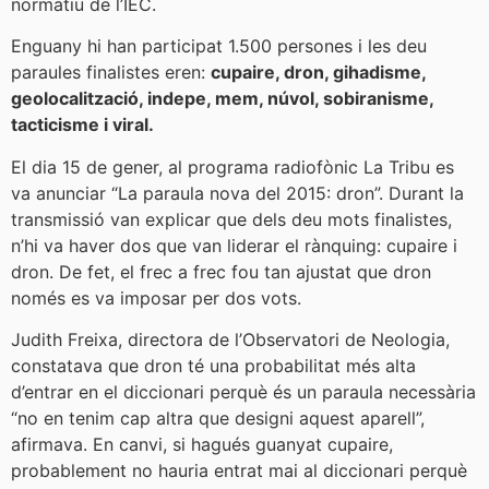
normatiu de l’IEC.
Enguany hi han participat 1.500 persones i les deu
paraules finalistes eren:
cupaire, dron, gihadisme,
geolocalització, indepe, mem, núvol, sobiranisme,
tacticisme i viral.
El dia 15 de gener, al programa radiofònic La Tribu es
va anunciar “La paraula nova del 2015: dron”. Durant la
transmissió van explicar que dels deu mots finalistes,
n’hi va haver dos que van liderar el rànquing: cupaire i
dron. De fet, el frec a frec fou tan ajustat que dron
només es va imposar per dos vots.
Judith Freixa, directora de l’Observatori de Neologia,
constatava que dron té una probabilitat més alta
d’entrar en el diccionari perquè és un paraula necessària
“no en tenim cap altra que designi aquest aparell”,
afirmava. En canvi, si hagués guanyat cupaire,
probablement no hauria entrat mai al diccionari perquè