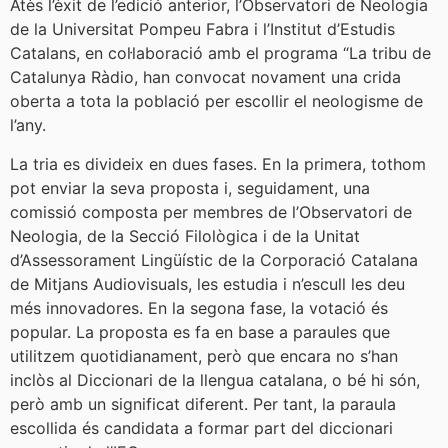
Atès l’èxit de l’edició anterior, l’Observatori de Neologia
de la Universitat Pompeu Fabra i l’Institut d’Estudis
Catalans, en col·laboració amb el programa “La tribu de
Catalunya Ràdio, han convocat novament una crida
oberta a tota la població per escollir el neologisme de
l’any.
La tria es divideix en dues fases. En la primera, tothom
pot enviar la seva proposta i, seguidament, una
comissió composta per membres de l’Observatori de
Neologia, de la Secció Filològica i de la Unitat
d’Assessorament Lingüístic de la Corporació Catalana
de Mitjans Audiovisuals, les estudia i n’escull les deu
més innovadores. En la segona fase, la votació és
popular. La proposta es fa en base a paraules que
utilitzem quotidianament, però que encara no s’han
inclòs al Diccionari de la llengua catalana, o bé hi són,
però amb un significat diferent. Per tant, la paraula
escollida és candidata a formar part del diccionari