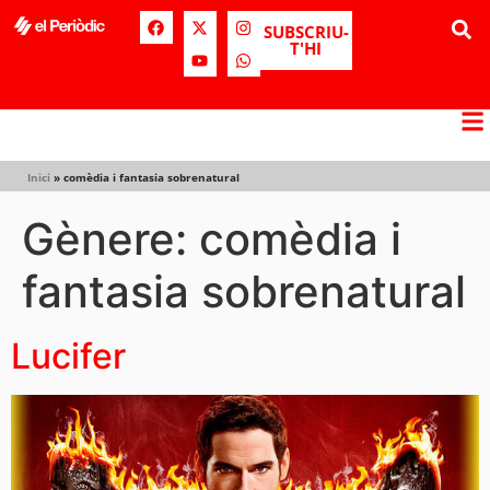
SUBSCRIU-
T'HI
Inici
»
comèdia i fantasia sobrenatural
Gènere:
comèdia i
fantasia sobrenatural
Lucifer