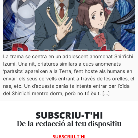
La trama se centra en un adolescent anomenat Shin’ichi
Izumi. Una nit, criatures similars a cucs anomenats
‘paràsits’ apareixen a la Terra, fent hoste als humans en
envair els seus cervells entrant a través de les orelles, el
nas, etc. Un d’aquests paràsits intenta entrar per l’oïda
del Shin’ichi mentre dorm, però no té èxit. […]
SUBSCRIU-T'HI
De la redacció al teu dispositiu
SUBSCRIU-T'HI