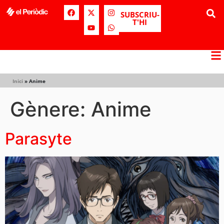
SUBSCRIU-
T'HI
Inici
»
Anime
Gènere:
Anime
Parasyte