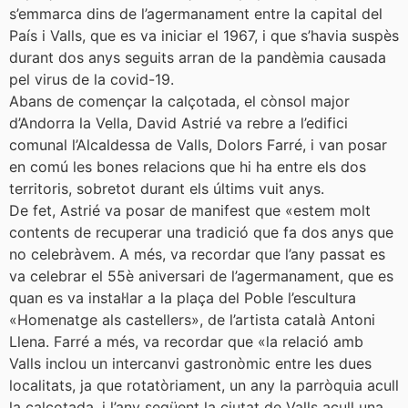
s’emmarca dins de l’agermanament entre la capital del
País i Valls, que es va iniciar el 1967, i que s’havia suspès
durant dos anys seguits arran de la pandèmia causada
pel virus de la covid-19.
Abans de començar la calçotada, el cònsol major
d’Andorra la Vella, David Astrié va rebre a l’edifici
comunal l’Alcaldessa de Valls, Dolors Farré, i van posar
en comú les bones relacions que hi ha entre els dos
territoris, sobretot durant els últims vuit anys.
De fet, Astrié va posar de manifest que «estem molt
contents de recuperar una tradició que fa dos anys que
no celebràvem. A més, va recordar que l’any passat es
va celebrar el 55è aniversari de l’agermanament, que es
quan es va instal·lar a la plaça del Poble l’escultura
«Homenatge als castellers», de l’artista català Antoni
Llena. Farré a més, va recordar que «la relació amb
Valls inclou un intercanvi gastronòmic entre les dues
localitats, ja que rotatòriament, un any la parròquia acull
la calçotada, i l’any següent la ciutat de Valls acull una