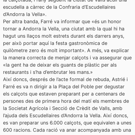
escudella a càrrec de la Confraria d’Escudellaires
d’Andorra la Vella».
Per altra banda, Farré va informar que «és un honor
tornar a Andorra la Vella, una ciutat amb la qual hi ha
hagut uns llaços molt estrets durant els darrers anys,
per això portar aquí la festa gastronòmica de
quilòmetre zero és molt important». A més, va explicar
la manera correcta de menjar calçots i va assegurar que
«la gent ha de deixar els guants de plàstic per als
restaurants i s’ha d’embrutar les mans.»
Així doncs, després de l’acte formal de rebuda, Astrié i
Farré es va n dirigir a la Plaça del Poble per degustar
els calçots que estaven preparant per a centenars de
persones des de primera hora del matí els membres de
la Societat Agrícola i Secció de Crèdit de Valls, amb
l’ajuda dels Escudellaires d’Andorra la Vella. Així doncs,
es van preparar uns 6.000 calçots, que equivalen a unes
600 racions. Cada ració va anar acompanyada amb una