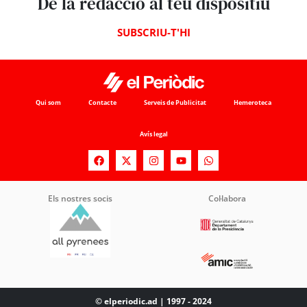
De la redacció al teu dispositiu
SUBSCRIU-T'HI
Qui som
Contacte
Serveis de Publicitat
Hemeroteca
Avís legal
Els nostres socis
Col·labora
© elperiodic.ad | 1997 - 2024