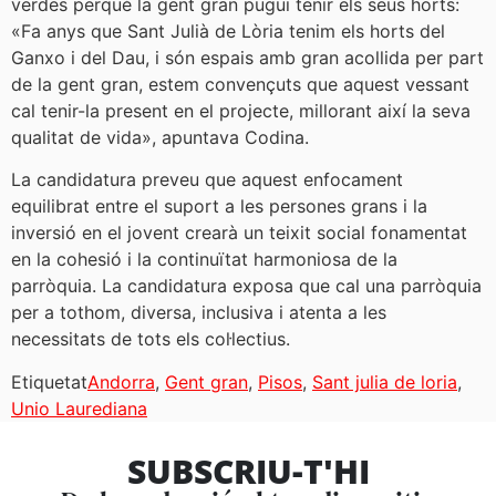
verdes perquè la gent gran pugui tenir els seus horts:
«Fa anys que Sant Julià de Lòria tenim els horts del
Ganxo i del Dau, i són espais amb gran acollida per part
de la gent gran, estem convençuts que aquest vessant
cal tenir-la present en el projecte, millorant així la seva
qualitat de vida», apuntava Codina.
La candidatura preveu que aquest enfocament
equilibrat entre el suport a les persones grans i la
inversió en el jovent crearà un teixit social fonamentat
en la cohesió i la continuïtat harmoniosa de la
parròquia. La candidatura exposa que cal una parròquia
per a tothom, diversa, inclusiva i atenta a les
necessitats de tots els col·lectius.
Etiquetat
Andorra
,
Gent gran
,
Pisos
,
Sant julia de loria
,
Unio Laurediana
SUBSCRIU-T'HI