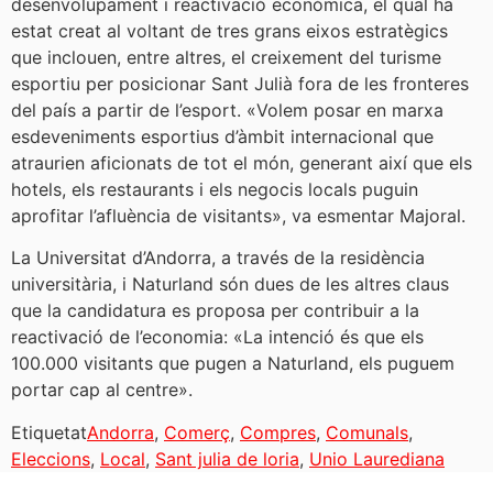
desenvolupament i reactivació econòmica, el qual ha
estat creat al voltant de tres grans eixos estratègics
que inclouen, entre altres, el creixement del turisme
esportiu per posicionar Sant Julià fora de les fronteres
del país a partir de l’esport. «Volem posar en marxa
esdeveniments esportius d’àmbit internacional que
atraurien aficionats de tot el món, generant així que els
hotels, els restaurants i els negocis locals puguin
aprofitar l’afluència de visitants», va esmentar Majoral.
La Universitat d’Andorra, a través de la residència
universitària, i Naturland són dues de les altres claus
que la candidatura es proposa per contribuir a la
reactivació de l’economia: «La intenció és que els
100.000 visitants que pugen a Naturland, els puguem
portar cap al centre».
Etiquetat
Andorra
,
Comerç
,
Compres
,
Comunals
,
Eleccions
,
Local
,
Sant julia de loria
,
Unio Laurediana