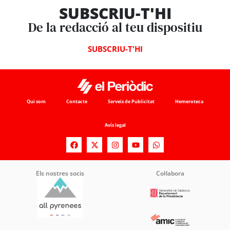
SUBSCRIU-T'HI
De la redacció al teu dispositiu
SUBSCRIU-T'HI
Qui som
Contacte
Serveis de Publicitat
Hemeroteca
Avís legal
Els nostres socis
Col·labora