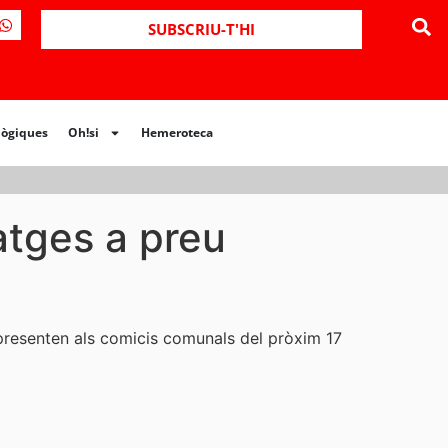
ues
Oh!si
Hemeroteca
SUBSCRIU-T'HI
lògiques
Oh!si
Hemeroteca
atges a preu
 presenten als comicis comunals del pròxim 17