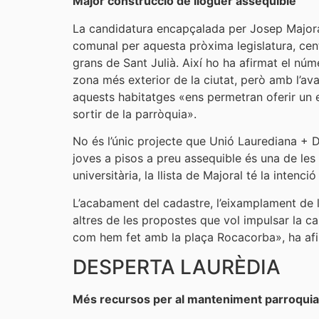
Major construcció de lloguer assequible
La candidatura encapçalada per Josep Majoral
comunal per aquesta pròxima legislatura, cent
grans de Sant Julià. Així ho ha afirmat el núm
zona més exterior de la ciutat, però amb l’av
aquests habitatges «ens permetran oferir un en
sortir de la parròquia».
No és l’únic projecte que Unió Laurediana + 
joves a pisos a preu assequible és una de les
universitària, la llista de Majoral té la int
L’acabament del cadastre, l’eixamplament de le
altres de les propostes que vol impulsar la ca
com hem fet amb la plaça Rocacorba», ha afirm
DESPERTA LAURÈDIA
Més recursos per al manteniment parroquia