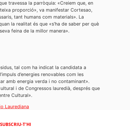
 que travessa la parròquia: «Creiem que, en
ateixa proporció», va manifestar Cortesao,
ssaris, tant humans com materials». La
quan la realitat és que «s’ha de saber per què
seva feina de la millor manera».
sidus, tal com ha indicat la candidata a
 l’impuls d’energies renovables com les
mptar amb energia verda i no contaminant».
ltural i de Congressos lauredià, després que
ntre Cultural».
io Laurediana
SUBSCRIU-T'HI