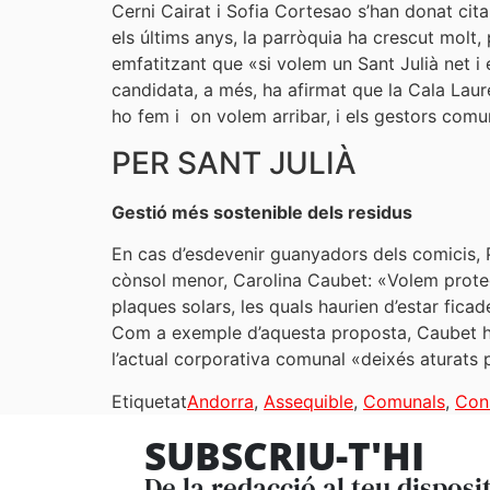
Cerni Cairat i Sofia Cortesao s’han donat cit
els últims anys, la parròquia ha crescut mol
emfatitzant que «si volem un Sant Julià net 
candidata, a més, ha afirmat que la Cala Laure
ho fem i on volem arribar, i els gestors comu
PER SANT JULIÀ
Gestió més sostenible dels residus
En cas d’esdevenir guanyadors dels comicis, P
cònsol menor, Carolina Caubet: «Volem protegi
plaques solars, les quals haurien d’estar fica
Com a exemple d’aquesta proposta, Caubet ha 
l’actual corporativa comunal «deixés aturats 
Etiquetat
Andorra
,
Assequible
,
Comunals
,
Con
SUBSCRIU-T'HI
De la redacció al teu disposi