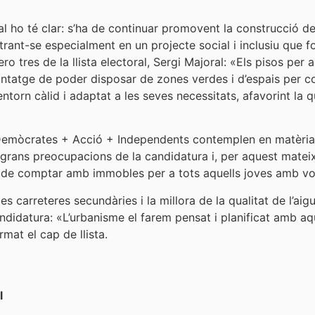
 ho té clar: s’ha de continuar promovent la construcció de
rant-se especialment en un projecte social i inclusiu que f
ero tres de la llista electoral, Sergi Majoral: «Els pisos pe
antatge de poder disposar de zones verdes i d’espais per co
torn càlid i adaptat a les seves necessitats, afavorint la q
Demòcrates + Acció + Independents contemplen en matèria d’
 grans preocupacions de la candidatura i, per aquest mateix
enció de comptar amb immobles per a tots aquells joves amb v
s carreteres secundàries i la millora de la qualitat de l’ai
ndidatura: «L’urbanisme el farem pensat i planificat amb aqu
at el cap de llista.
l