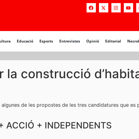
a
Educació
Esports
Entrevistes
Opinió
Editorial
Necrològiq
ultura
Educació
Esports
Entrevistes
Opinió
Editorial
Necro
r la construcció d’habit
t algunes de les propostes de les tres candidatures que es
+ ACCIÓ + INDEPENDENTS