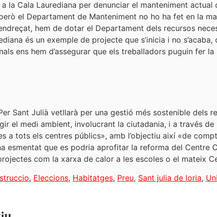
a a la Cala Laurediana per denunciar el manteniment actual
t, però el Departament de Manteniment no ho ha fet en la m
i endreçat, hem de dotar el Departament dels recursos nece
diana és un exemple de projecte que s’inicia i no s’acaba, 
nals ens hem d’assegurar que els treballadors puguin fer la 
er Sant Julià vetllarà per una gestió més sostenible dels re
r el medi ambient, involucrant la ciutadania, i a través de
des a tots els centres públics», amb l’objectiu així «de co
esmentat que es podria aprofitar la reforma del Centre Cu
projectes com la xarxa de calor a les escoles o el mateix Ce
struccio
,
Eleccions
,
Habitatges
,
Preu
,
Sant julia de loria
,
Un
tiu