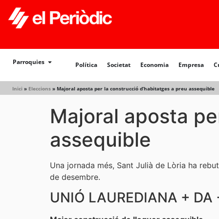
Política
Societat
Economia
Empresa
Cultur
Parroquies
Política
Societat
Economia
Empresa
C
Inici
»
Eleccions
»
Majoral aposta per la construcció d’habitatges a preu assequible
Majoral aposta pe
assequible
Una jornada més, Sant Julià de Lòria ha rebu
de desembre.
UNIÓ LAUREDIANA + DA 