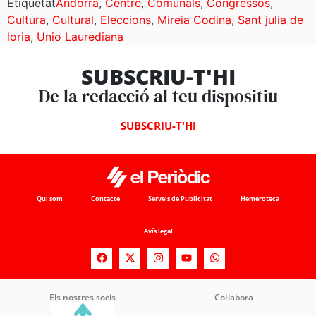
Etiquetat
Andorra
,
Centre
,
Comunals
,
Congressos
,
Cultura
,
Cultural
,
Eleccions
,
Mireia Codina
,
Sant julia de
loria
,
Unio Laurediana
SUBSCRIU-T'HI
De la redacció al teu dispositiu
SUBSCRIU-T'HI
Qui som
Contacte
Serveis de Publicitat
Hemeroteca
Avís legal
Els nostres socis
Col·labora