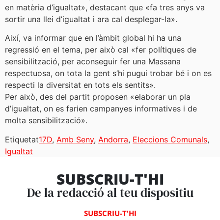
en matèria d’igualtat», destacant que «fa tres anys va
sortir una llei d’igualtat i ara cal desplegar-la».
Així, va informar que en l’àmbit global hi ha una
regressió en el tema, per això cal «fer polítiques de
sensibilització, per aconseguir fer una Massana
respectuosa, on tota la gent s’hi pugui trobar bé i on es
respecti la diversitat en tots els sentits».
Per això, des del partit proposen «elaborar un pla
d’igualtat, on es farien campanyes informatives i de
molta sensibilització».
Etiquetat
17D
,
Amb Seny
,
Andorra
,
Eleccions Comunals
,
Igualtat
SUBSCRIU-T'HI
De la redacció al teu dispositiu
SUBSCRIU-T'HI